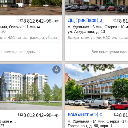
ДЦ ГринПарк
B
812
8 812 642‒98‒46
812
8 8
 мин
, Озерки ~11 мин
м. Удельная ~5 мин
, Озерки ~10 
14 мин
, Пионерская ~12 мин
 30
ул. Аккуратова, д. 13
уги, НДС, э/э, экс. расходы, уборка
Входит: комм. услуги, НДС, экс. расх
се помещения сданы
Все помещения сда
Комбинат «Скульптура»
C
812
8 812 642‒98‒46
812
8 8
13 мин
м. Удельная ~14 мин
, Озерки ~17
й пр. ~18 мин
, Политехническая ~19 мин
 27
Тореза пр-т, д. 98, корп. 1