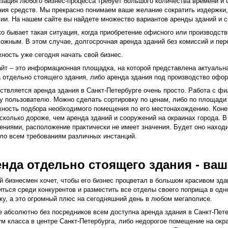
зация любого бизнес-процесса требует большого количества времени и 
ия средств. Мы прекрасно понимаем ваше желание сократить издержки,
ии. На нашем сайте вы найдете множество вариантов аренды зданий и с
о бывает такая ситуация, когда приобретение офисного или производст
ожным. В этом случае, долгосрочная аренда зданий без комиссий и пе
ность уже сегодня начать свой бизнес.
йт – это информационная площадка, на которой представлена актуальна
 отдельно стоящего здания, либо аренда здания под производство офор
твляется аренда здания в Санкт-Петербурге очень просто. Работа с фил
 пользователю. Можно сделать сортировку по ценам, либо по площади з
ность подбора необходимого помещения по его местонахождению. Конеч
сколько дороже, чем аренда зданий и сооружений на окраинах города. 
ниями, расположение практически не имеет значения. Будет оно находит
ло всем требованиям различных инстанций.
нда отдельно стоящего здания - ваш
 бизнесмен хочет, чтобы его бизнес процветал в большом красивом зда
ться среди конкурентов и разместить все отделы своего поприща в одн
ку, а это огромный плюс на сегодняшний день в любом мегаполисе.
 абсолютно без посредников всем доступна аренда здания в Санкт-Петер
м класса в центре Санкт-Петербурга, либо недорогое помещение на окра