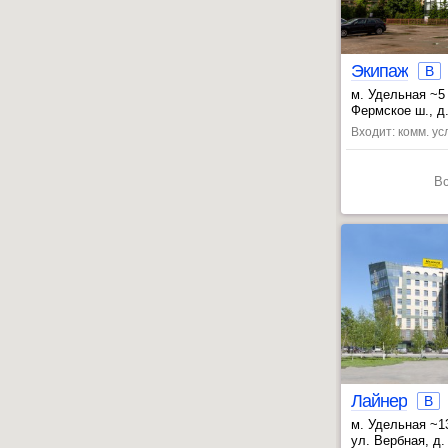
Экипаж
B
м. Удельная ~5
, Пионерская ~
Фермское ш., д.
Входит: комм. усл
В
Лайнер
B
м. Удельная ~
, Комендантски
ул. Вербная, д.