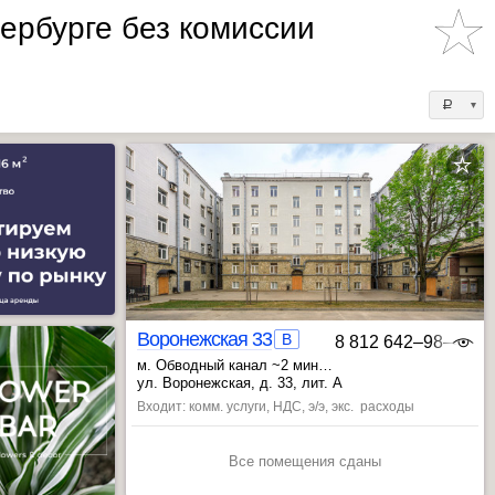
ербурге без комиссии
a
Воронежская 33
B
8 812 642‒98‒46
м. Обводный канал ~2 мин
, Лиговский пр. ~12 мин
ул. Воронежская, д. 33, лит. А
, Звенигородская ~14 мин
, Пушкинская ~21 мин
Входит: комм. услуги, НДС, э/э, экс. расходы
Все помещения сданы