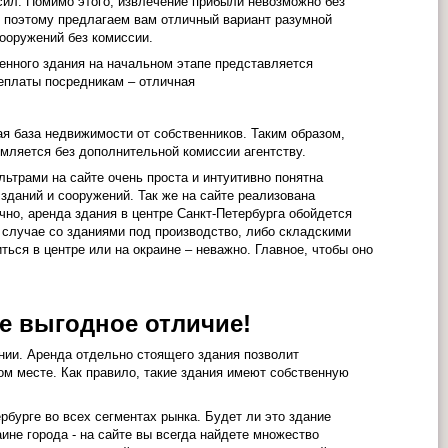
сил. Помимо этого, извлечение прибыли невозможно без
 поэтому предлагаем вам отличный вариант разумной
ооружений без комиссии.
венного здания на начальном этапе представляется
реплаты посредникам – отличная
я база недвижимости от собственников. Таким образом,
мляется без дополнительной комиссии агентству.
ьтрами на сайте очень проста и интуитивно понятна
даний и сооружений. Так же на сайте реализована
но, аренда здания в центре Санкт-Петербурга обойдется
В случае со зданиями под производство, либо складскими
ься в центре или на окраине – неважно. Главное, чтобы оно
е выгодное отличие!
нии. Аренда отдельно стоящего здания позволит
ом месте. Как правило, такие здания имеют собственную
бурге во всех сегментах рынка. Будет ли это здание
ине города - на сайте вы всегда найдете множество