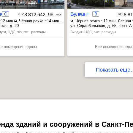
кий
Вулкан+
C
B
812
8 812 642‒98‒46
812
8 8
~12 мин
, Чёрная речка ~14 мин
м. Чёрная речка ~12 мин
, Лесная
ин
, Пионерская ~23 мин
кая, д. 20
ул. Сердобольская, д. 65, корп. А
уги, НДС, э/э, экс. расходы
Входит: НДС, экс. расходы
се помещения сданы
Все помещения сда
Показать еще
нда зданий и сооружений в Санкт-Пе