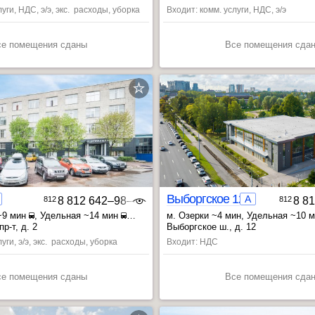
21 мин
уги, НДС, э/э, экс. расходы, уборка
Входит: комм. услуги, НДС, э/э
се помещения сданы
Все помещения сда
Выборгское 12
A
812
8 812 642‒98‒46
812
8 8
~9 мин
, Удельная ~14 мин
м. Озерки ~4 мин
, Удельная ~10 
 ~18 мин
, Просвещения пр. ~15 мин
р-т, д. 2
Выборгское ш., д. 12
уги, э/э, экс. расходы, уборка
Входит: НДС
се помещения сданы
Все помещения сда