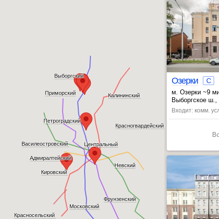
Выборгский
Озерки
C
м. Озерки ~9 м
Приморский
Калининский
, Удельная ~16
Выборгское ш., 
Входит: комм. усл
Петроградский
Красногвардейский
В
Василеостровский
Центральный
Адмиралтейский
Невский
Кировский
Фрунзенский
Московский
Красносельский