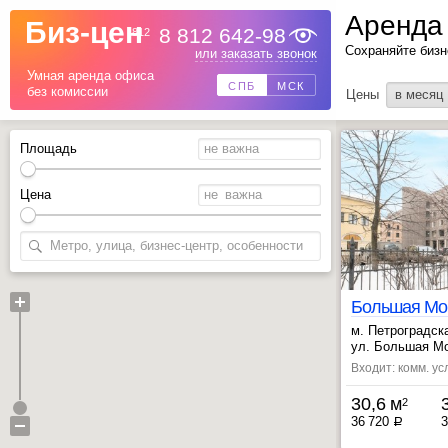
Аренда 
Биз-цен
8 812 642-98
812
Назад
Сохраняйте бизн
или заказать звонок
Умная аренда офиса
СПБ
МСК
без комиссии
Цены
в месяц
Площадь
Цена
м. Петроградск
, Выборгская ~
ул. Большая Мо
Входит: комм. ус
30,6 м
2
36 720
3
a