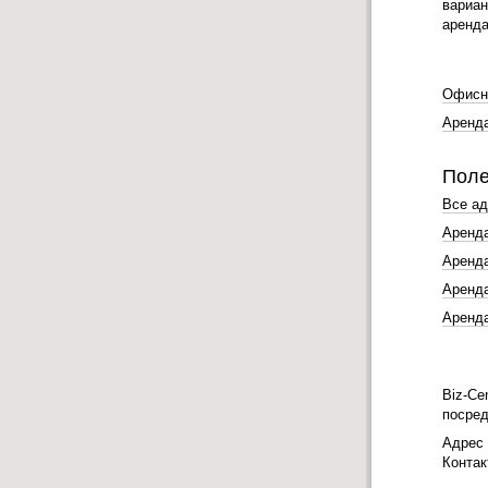
вариан
аренда
Офисно
Аренда
Поле
Все ад
Аренда
Аренда
Аренда
Аренда
Biz-Ce
посред
Адрес
Конта