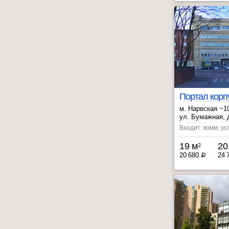
Портал корп
м. Нарвская ~1
, Кировский за
ул. Бумажная, 
, Фрунзенская 
Входит: комм. усл
19 м
20
2
20 680
24 
a