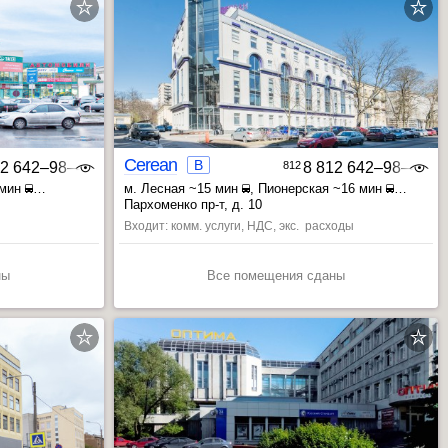
Cerean
B
12 642‒98‒46
812
8 812 642‒98‒46
 мин
м. Лесная ~15 мин
, Пионерская ~16 мин
, Мужества пл. ~17 мин
Пархоменко пр-т, д. 10
Входит: комм. услуги, НДС, экс. расходы
ны
Все помещения сданы