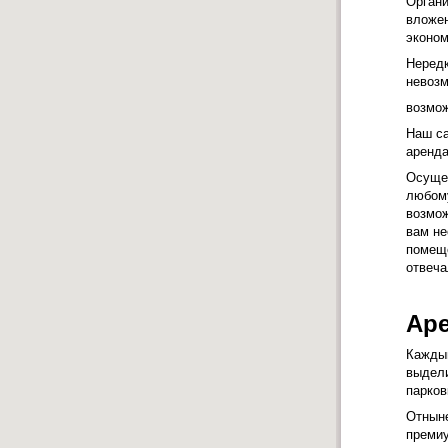
Органи
вложен
эконом
Нередк
невозм
возмож
Наш са
аренда
Осущес
любому
возмож
вам не
помеще
отвеча
Аре
Каждый
выдели
парков
Отныне
премиу