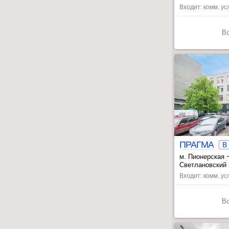
, Пионерская ~
Входит: комм. усл
В
ПРАГМА
B
м. Пионерская 
, Мужества пл.
Светлановский п
Входит: комм. усл
В