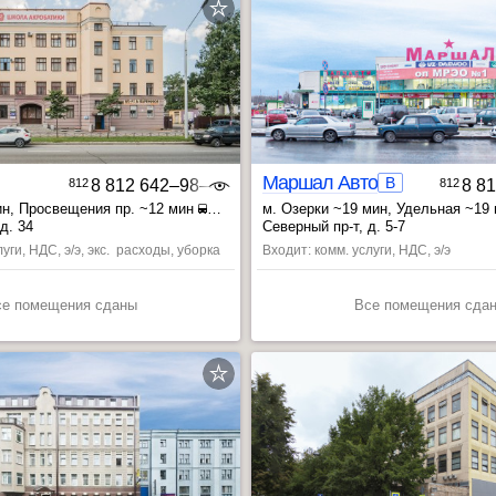
Маршал Автоцентр Север
B
812
8 812 642‒98‒46
812
8 8
ин
, Просвещения пр. ~12 мин
м. Озерки ~19 мин
, Удельная ~19
 мин
, Просвещения пр. ~24 мин
д. 34
Северный пр-т, д. 5-7
уги, НДС, э/э, экс. расходы, уборка
Входит: комм. услуги, НДС, э/э
се помещения сданы
Все помещения сда