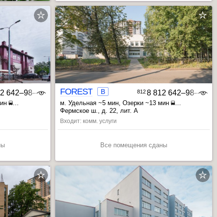
FOREST
B
12 642‒98‒46
812
8 812 642‒98‒46
мин
м. Удельная ~5 мин
, Озерки ~13 мин
, Пионерская ~15 мин
Фермское ш., д. 22, лит. А
Входит: комм. услуги
ны
Все помещения сданы