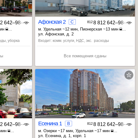
Афонская 2
C
12 642‒98‒46
812
8 812 642‒98‒46
мин
м. Удельная ~12 мин
, Пионерская ~13 мин
, Озерки ~15 мин
ул. Афонская, д. 2
оды, уборка
Входит: комм. услуги, НДС, экс. расходы
ны
Все помещения сданы
Есенина 1
B
12 642‒98‒46
812
8 812 642‒98‒46
 мин
м. Озерки ~17 мин
, Удельная ~17 мин
, Просвещения пр. ~18 мин
ул. Есенина, д. 1, корп. 1