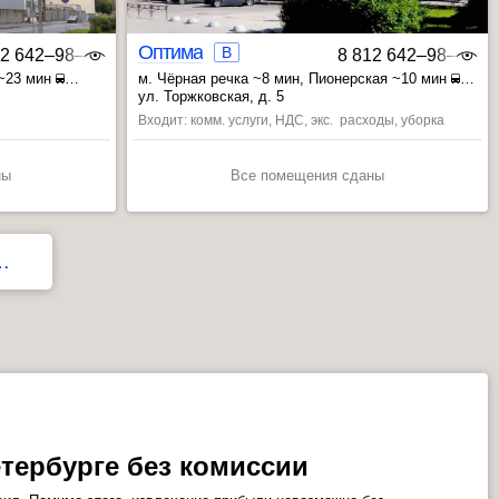
Оптима
B
12 642‒98‒46
8 812 642‒98‒46
 ~23 мин
м. Чёрная речка ~8 мин
, Пионерская ~10 мин
, Лесная ~15 мин
ул. Торжковская, д. 5
Входит: комм. услуги, НДС, экс. расходы, уборка
ны
Все помещения сданы
…
тербурге без комиссии