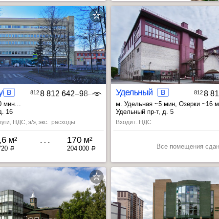
ус А
Удельный
B
B
812
8 812 642‒98‒46
812
8 8
0 мин
м. Удельная ~5 мин
, Озерки ~16 
вод ~20 мин
, Политехническая ~28 мин
д. 16
Удельный пр-т, д. 5
~21 мин
уги, НДС, э/э, экс. расходы
Входит: НДС
,6 м
170 м
2
2
Все помещения сда
720
204 000
a
a