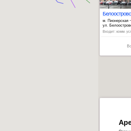
Белоостровс
м. Пионерская 
, Лесная ~19 м
ул. Белоостровс
Входит: комм. усл
В
Аре