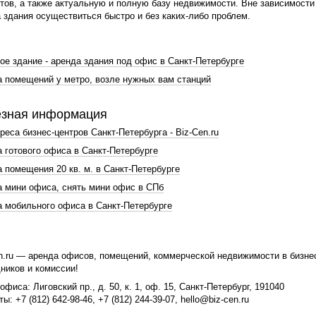
тов, а также актуальную и полную базу недвижимости. Вне зависимости
 здания осуществиться быстро и без каких-либо проблем.
е здание - аренда здания под офис в Санкт-Петербурге
 помещений у метро, возле нужных вам станций
зная информация
реса бизнес-центров Санкт-Петербурга - Biz-Cen.ru
 готового офиса в Санкт-Петербурге
 помещения 20 кв. м. в Санкт-Петербурге
 мини офиса, снять мини офис в СПб
 мобильного офиса в Санкт-Петербурге
n.ru
— аренда офисов, помещений, коммерческой недвижимости в бизнес-
ников и комиссии!
 офиса:
Лиговский пр., д. 50, к. 1, оф. 15
,
Санкт-Петербург
,
191040
кты:
+7 (812) 642-98-46
,
+7 (812) 244-39-07
,
hello@biz-cen.ru