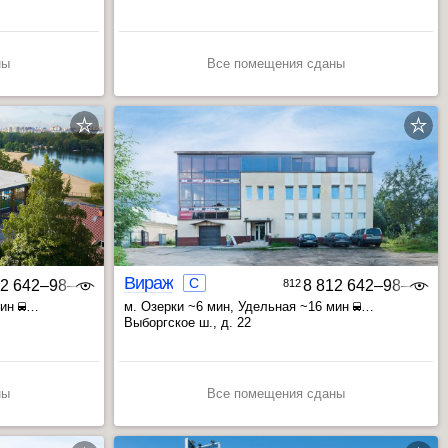
ны
Все помещения сданы
Вираж
C
12 642‒98‒46
812
8 812 642‒98‒46
мин
м. Озерки ~6 мин
, Удельная ~16 мин
, Просвещения пр. ~16 мин
Выборгское ш., д. 22
ны
Все помещения сданы