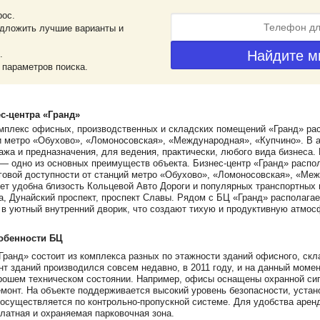
рос.
дложить лучшие варианты и
.
 параметров поиска.
с-центра «Гранд»
мплекс офисных, производственных и складских помещений «Гранд» рас
и метро «Обухово», «Ломоносовская», «Международная», «Купчино». В
ажа и предназначения, для ведения, практически, любого вида бизнеса
 — одно из основных преимуществ объекта. Бизнес-центр «Гранд» распо
говой доступности от станций метро «Обухово», «Ломоносовская», «Ме
ет удобна близость Кольцевой Авто Дороги и популярных транспортных м
, Дунайский проспект, проспект Славы. Рядом с БЦ «Гранд» располагае
в уютный внутренний дворик, что создают тихую и продуктивную атмос
обенности БЦ
Гранд» состоит из комплекса разных по этажности зданий офисного, скл
т зданий производился совсем недавно, в 2011 году, и на данный мом
рошем техническом состоянии. Например, офисы оснащены охранной сиг
монт. На объекте поддерживается высокий уровень безопасности, уста
 осуществляется по контрольно-пропускной системе. Для удобства арен
латная и охраняемая парковочная зона.