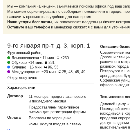
Мы — компания «Биз-цен», занимаемся поиском офиса под ваш зап
Мы можем сориентировать по свободным помещениям в городе, пре
назначить просмотры в удобное для вас время.
Наши услуги бесплатны
, их оплачивают владельцы бизнес-центров
Оставьте ваш телефон
и менеджер свяжется с вами для уточнения
9-го января пр-т, д. 3, корп. 1
Описание бизне
Современный ко
Фрунзенский
район,
Дороги и станци
Ломоносовская
~11 мин.
К260
различного метр
Обухово
~14 мин.
281
развязок города
Купчино
~16 мин.
96, 53
Петербурга в ша
Международная
~20 мин.
25, 43, 45, 49
арендаторов буд
круглосуточно
Софийская улица
офисов выходят 
Характеристики
Договор
11 месяцев, предоплата первого
Технические ос
и последнего месяца
Деловой центр «
Предоставляем гарантийное
Последний ремон
письмо для регистрации фирмы
находиться в хо
Оплата
Работаем по упрощенке
проделан евроре
доступ в здании
комм. услуги входят в ставку
вместительная п