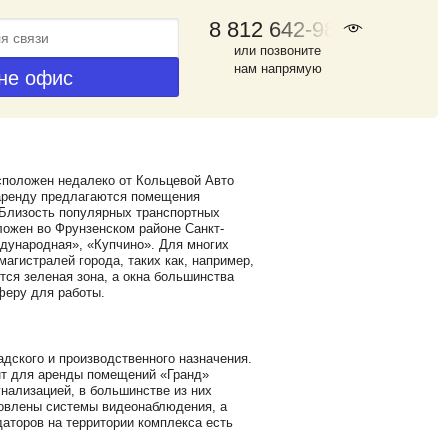
8 812 642-98-46
или позвоните
нам напрямую
положен недалеко от Кольцевой Авто
 аренду предлагаются помещения
. Близость популярных транспортных
ложен во Фрунзенском районе Санкт-
ждународная», «Купчино». Для многих
агистралей города, таких как, например,
тся зеленая зона, а окна большинства
феру для работы.
адского и производственного назначения.
ент для аренды помещений «Гранд»
нализацией, в большинстве из них
новлены системы видеонаблюдения, а
даторов на территории комплекса есть