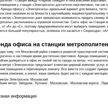
росила» - станция между «Парком Победы» и «Московскими воротами», 
помещение у станции «Электросила» достаточно перспективно, так как о
 Аренда офиса у «Электросилы» идеальный вариант для бизнеса, тест
ла свое название из-за близости к крупнейшему машиностроительному 
и метро «Электросила» дает прекрасную возможность придать своему б
росилы» расположены в огромном количестве. Снять офис на станции м
, от «А» до «С», поэтому предприниматели могут выбирать помещения,
ются большой популярностью, особенно это касается « Скорохода», «А
нда офиса на станции метрополитен
аря тому, что Московский район славится развитой транспортной систем
росила» в настоящее время достаточно престижно. Аренда помещения 
облем добираться в офис из любой части города на метро, что значител
и метро «Электросила» предлагают клиентам широкий комплекс услуг, в 
кие помещения и переговорную комнату. Все вместе это создает прекра
ников компании, а значит, ваша прибыль будет расти с каждым месяцем
метро Электросила:
Московский
йшие метро:
Звёздная
,
Купчино
,
Московская
,
Московские ворота
,
Пар
зная информация