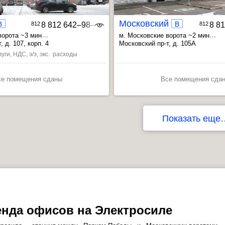
Московский 105А
B
B
812
8 812 642‒98‒46
812
8 8
ворота ~3 мин
м. Московские ворота ~2 мин
~9 мин
, Электросила ~17 мин
, Фрунзенская ~7 мин
, Электрос
 д. 107, корп. 4
Московский пр-т, д. 105А
уги, НДС, э/э, экс. расходы
се помещения сданы
Все помещения сда
Показать еще
нда офисов на Электросиле