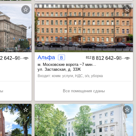
Альфа
B
12 642‒98‒46
812
8 812 642‒98‒46
м. Московские ворота ~7 мин
, Технологический инст. ~14 мин
ул. Заставская, д. 33Ж
, Электросила ~16 мин
Входит: комм. услуги, НДС, э/э, уборка
ны
Все помещения сданы