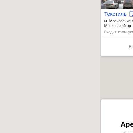
Текстиль
м. Московские 
, Фрунзенская 
Московский пр-т,
Входит: комм. усл
В
Аре