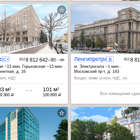
Большая Монетная 16
Ленгипротранс-Центр
+
C
B
812
8 812 642‒98‒46
812
8 8
ая ~13 мин
, Горьковская ~13 мин
м. Электросила ~1 мин
25 мин
, Московские ворота ~6 мин
нетная, д. 16
Московский пр-т, д. 143
, Парк Победы ~8 мин
луги, НДС
Входит: комм. услуги, НДС, э/э
33 м
101 м
2
2
Все помещения сда
9 360
100 800
a
a