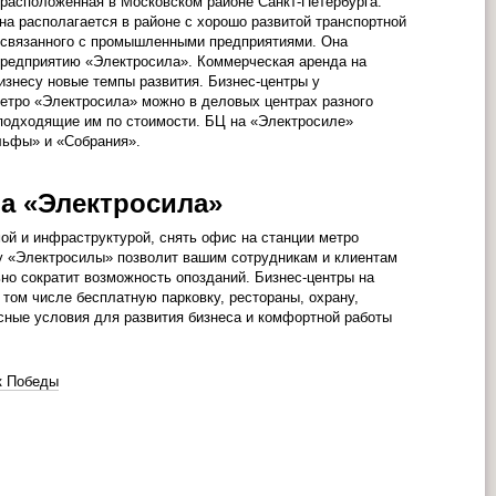
расположенная в Московском районе Санкт-Петербурга.
на располагается в районе с хорошо развитой транспортной
о связанного с промышленными предприятиями. Она
предприятию «Электросила». Коммерческая аренда на
изнесу новые темпы развития. Бизнес-центры у
етро «Электросила» можно в деловых центрах разного
 подходящие им по стоимости. БЦ на «Электросиле»
льфы» и «Собрания».
а «Электросила»
ой и инфраструктурой, снять офис на станции метро
у «Электросилы» позволит вашим сотрудникам и клиентам
ьно сократит возможность опозданий. Бизнес-центры на
том числе бесплатную парковку, рестораны, охрану,
сные условия для развития бизнеса и комфортной работы
.
к Победы