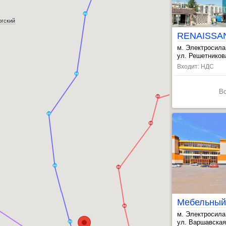
ргский
м. Электросила
, Московские в
ул. Решетникова
Входит: НДС
В
Калин
м. Электросила
, Парк Победы 
ул. Варшавская,