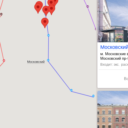
Фрунзенский
м. Московские 
, Фрунзенская 
Московский пр-т,
Московский
Входит: экс. ра
В