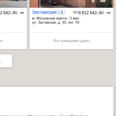
Заставская 33 Лит. ТА
B
12 642‒98‒46
812
8 812 642‒98‒46
м. Московские ворота ~3 мин
ила ~17 мин
, Фрунзенская ~9 мин
, Электросила ~12 мин
ул. Заставская, д. 33, лит. ТА
ны
Все помещения сданы
…