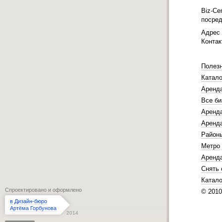
Biz-Ce
посред
Адрес
Конта
Полез
Катало
Аренд
Все би
Аренда
Аренда
Район
Метро
Аренд
Снять 
Катало
Спроектировано и оформлено
© 201
в Дизайн-бюро
Артёма Горбунова
2014