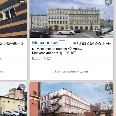
Московский 105
C
12 642‒98‒46
812
8 812 642‒98‒46
м. Московские ворота ~2 мин
, Фрунзенская ~7 мин
, Электросила ~8 мин
Московский пр-т, д. 105-107
а
Входит: НДС
ны
Все помещения сданы