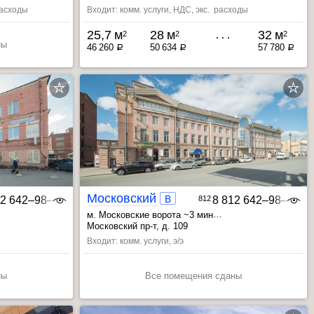
 расходы
Входит: комм. услуги, НДС, экс. расходы
25,7 м
28 м
32 м
2
2
2
ны
46 260
50 634
57 780
a
a
a
Московский 109
B
12 642‒98‒46
812
8 812 642‒98‒46
м. Московские ворота ~3 мин
сила ~10 мин
, Фрунзенская ~8 мин
, Электросила ~15 мин
Московский пр-т, д. 109
Входит: комм. услуги, э/э
ны
Все помещения сданы