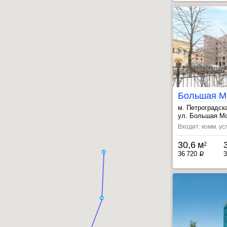
м. Петроградск
, Выборгская ~
ул. Большая Мо
Входит: комм. ус
30,6 м
2
36 720
3
a