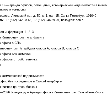
n.ru
— аренда офисов, помещений, коммерческой недвижимости в бизнес-
ников и комиссии!
 офиса:
Лиговский пр., д. 50, к. 1, оф. 15
,
Санкт-Петербург
,
191040
кты:
+7 (812) 642-98-46
,
+7 (812) 244-39-07
,
hello@biz-cen.ru
ная информация
1
2
3
г бизнес-центров по алфавиту
а офиса в СПб
знес-центры Петербурга
класса А
,
класса В
,
класса С
 офиса без комиссии
 офисов от собственника
ы
а коммерческой недвижимости
офис без посредников в Санкт-Петербурге
г бизнес-центров Москвы
0—2026
Биз-цен.ру – Аренда офиса в бизнес-центрах Санкт-Петербурга