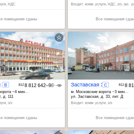
Красногвардейский
орота ~21 мин
, Парк Победы ~15 мин
луги, НДС
Входит: комм. услуги, НДС, э/э, экс.
се помещения сданы
Все помещения сда
 111
Заставская 33Д
B
C
812
8 812 642‒98‒46
812
8 8
ворота ~4 мин
м. Московские ворота ~3 мин
~8 мин
, Электросила ~14 мин
, Фрунзенская ~8 мин
, Электро
, д. 111
ул. Заставская, д. 33, лит. Д
Невский
уги, э/э
Входит: комм. услуги, э/э
се помещения сданы
Все помещения сда