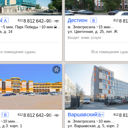
RENAISSANCE PREMIUM
Дестион
A
B
812
8 812 642‒98‒46
812
8 8
 ~5 мин
, Парк Победы ~10 мин
м. Электросила ~15 мин
орота ~10 мин
, Московские ворота ~17 мин
, д. 14
ул. Цветочная, д. 25, лит. Ж
, Бухарестская ~25 мин
Входит: комм. услуги
се помещения сданы
Все помещения сда
инский
Мебельный Континент
Варшавский
+
B
B
812
8 812 642‒98‒46
812
8 8
 ~10 мин
м. Электросила ~10 мин
~15 мин
, Московские ворота ~14 мин
 д.3. корп. 1
ул. Варшавская, д. 5, корп. 2