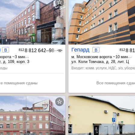
Московский 109 корп. 3
Гепард
B
B
812
8 812 642‒98‒46
812
8 8
ворота ~3 мин
м. Московские ворота ~10 мин
~9 мин
, Электросила ~16 мин
, Электросила ~12 мин
 д. 109, корп. 3
ул. Коли Томчака, д. 28, лит. Ц
, Фрунзенская ~13 мин
сходы
Входит: комм. услуги, НДС, э/э, уборк
се помещения сданы
Все помещения сда