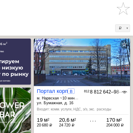
a
Портал корпус А
B
812
8 812 642‒98‒46
м. Нарвская ~10 мин
, Кировский завод ~20 мин
ул. Бумажная, д. 16
, Фрунзенская ~21 мин
Входит: комм. услуги, НДС, э/э, экс. расходы
19 м
20,6 м
170 м
2
2
2
20 680
24 720
204 000
a
a
a