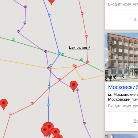
, Московские в
Входит: комм. ус
В
Центральный
Московский
м. Московские 
, Фрунзенская 
Московский пр-т
Входит: комм. усл
В