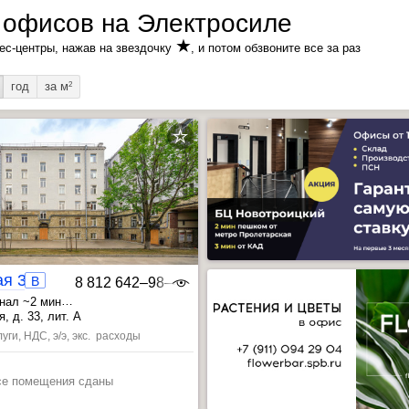
 офисов на Электросиле
★
ес-центры, нажав на звездочку
, и потом обзвоните все за раз
год
за м
2
ая 33
B
8 812 642‒98‒46
нал ~2 мин
 ~12 мин
, д. 33, лит. А
ая ~14 мин
, Пушкинская ~21 мин
уги, НДС, э/э, экс. расходы
се помещения сданы