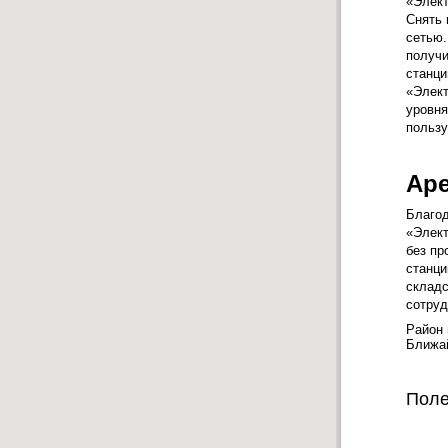
«Элект
Снять 
сетью.
получи
станци
«Элект
уровня
пользу
Аре
Благод
«Элект
без пр
станци
складс
сотруд
Район 
Ближа
Поле