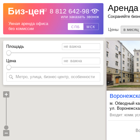
Аренда
Биз-цен
8 812 642-98
812
Назад
Сохраняйте бизн
или заказать звонок
Умная аренда офиса
СПБ
МСК
без комиссии
Цены
в месяц
Площадь
Цена
Воронежск
м. Обводный ка
, Лиговский пр.
ул. Воронежская
, Звенигородск
Входит: комм. усл
В