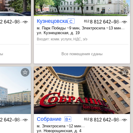
Кузнецовская 19
C
12 642‒98‒46
812
8 812 642‒98‒46
м. Парк Победы ~9 мин
, Электросила ~13 мин
, Бухарестская ~16 мин
ул. Кузнецовская, д. 19
Входит: комм. услуги, НДС, э/э
ны
Все помещения сданы
Собрание
+
B
12 642‒98‒46
812
8 812 642‒98‒46
м. Электросила ~12 мин
, Московские ворота ~13 мин
ул. Новорощинская, д. 4