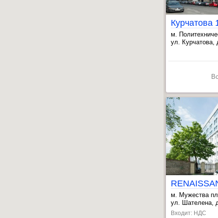
Курчатова 
м. Политехниче
, Мужества пл.
ул. Курчатова, д
, Академическа
В
м. Мужества пл
, Политехничес
ул. Шателена, д
, Академическа
Входит: НДС