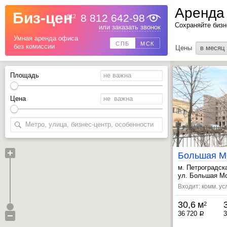
Аренда
Биз-цен
8 812 642-98
812
Сохраняйте бизн
Назад
или заказать звонок
Умная аренда офиса
СПБ
МСК
без комиссии
Цены
в месяц
Площадь
Цена
м. Петроградск
, Выборгская ~
ул. Большая Мо
Входит: комм. ус
30,6 м
2
36 720
3
a