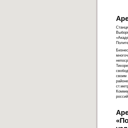
Аре
Станци
Выборг
«Акад
Полите
Бизнес
много
непоср
Тихоре
свобод
своим 
районе
ст.мет
Коммер
россий
Аре
«По