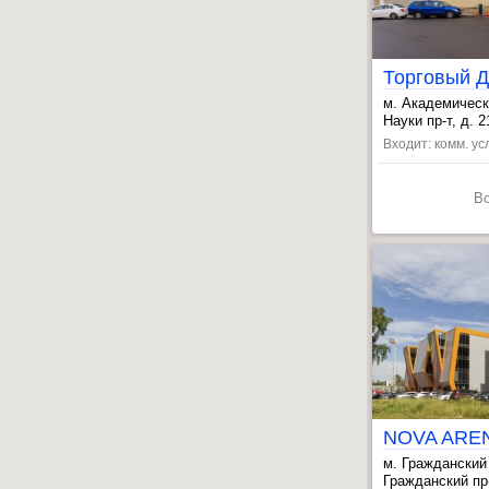
Торговый 
м. Академическ
, Мужества пл.
Науки пр-т, д. 2
, Политехничес
Входит: комм. ус
В
NOVA ARE
м. Гражданский
, Академическа
Гражданский пр-