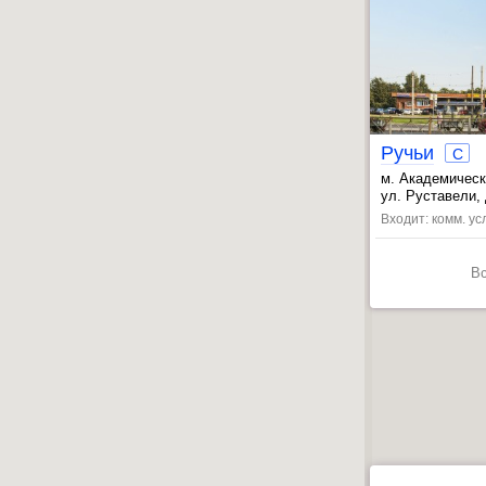
Ручьи
C
м. Академичес
, Политехничес
ул. Руставели, 
, Мужества пл.
Входит: комм. ус
В