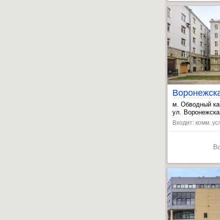
Воронежск
м. Обводный ка
, Лиговский пр.
ул. Воронежская
, Звенигородск
Входит: комм. ус
В