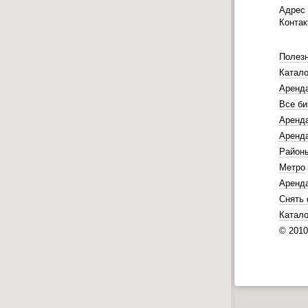
Адрес
Конта
Полез
Катало
Аренд
Все би
Аренда
Аренда
Район
Метро
Аренд
Снять 
Катало
© 201