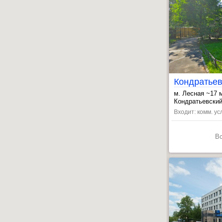
м. Лесная ~17
, Выборгская ~
Кондратьевский п
Входит: комм. ус
В