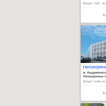
, Политехничес
Входит: НДС, эк
В
Непокорен
м. Академичес
, Мужества пл.
Непокоренных пр
, Политехничес
Входит: комм. усл
В