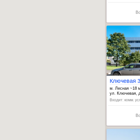
В
Ключевая 
м. Лесная ~18
, Выборгская ~
ул. Ключевая, д
Входит: комм. усл
В