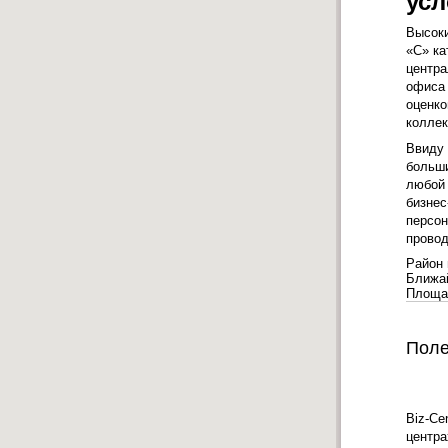
усл
Высоки
«С» ка
центра
офиса 
оценко
коллек
Ввиду 
больши
любой 
бизнес
персон
провод
Район 
Ближа
Площа
Поле
Biz-Ce
центра