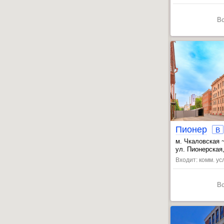
В
Пионер
B
м. Чкаловская 
, Спортивная ~
ул. Пионерская,
Входит: комм. ус
В