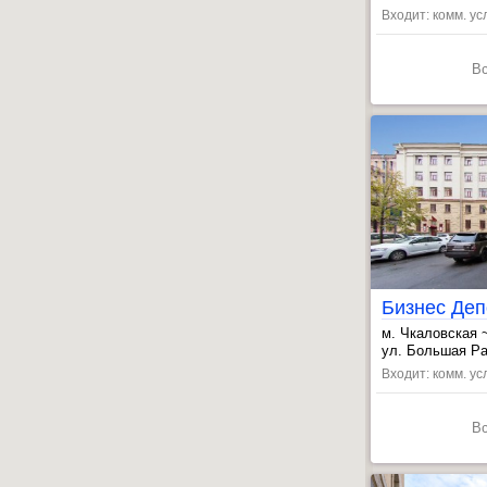
Входит: комм. ус
В
Бизнес Деп
м. Чкаловская 
, Петроградска
ул. Большая Раз
Входит: комм. усл
В