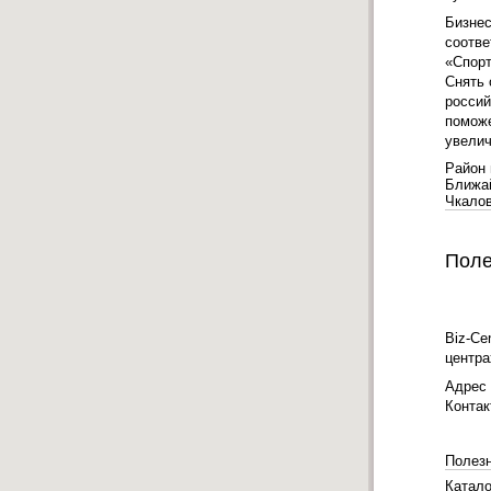
Бизнес
соотве
«Спорт
Снять 
россий
поможе
увелич
Район 
Ближа
Чкало
Поле
Biz-Ce
центра
Адрес
Конта
Полез
Катало