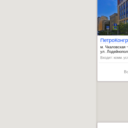
ПетроКонгр
м. Чкаловская 
, Петроградска
ул. Лодейнопол
Входит: комм. ус
В