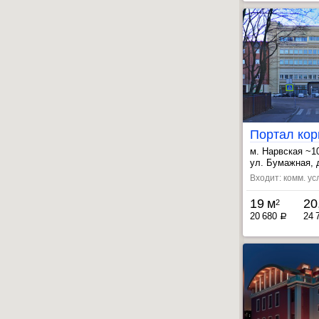
Портал кор
м. Нарвская ~1
, Кировский за
ул. Бумажная, 
, Фрунзенская 
Входит: комм. ус
19 м
20
2
20 680
24 
a