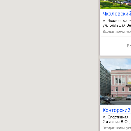
м. Чкаловская 
, Петроградска
ул. Большая Зел
Входит: комм. усл
В
Конторский
м. Спортивная 
, Василеостров
2-я линия В.О., 
, Чкаловская ~
Входит: комм. усл
, Адмиралтейс