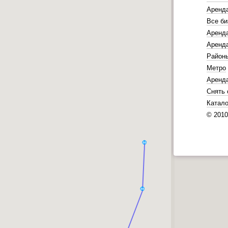
Аренд
Все би
Аренда
Аренда
Район
Метро
Аренд
Снять 
Катало
© 201