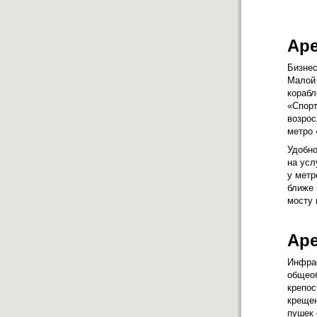
Ар
Бизнес
Малой 
корабл
«Спорт
возрос
метро 
Удобно
на усл
у метр
ближе 
мосту 
Аре
Инфрас
общео
крепос
крещен
пушек 