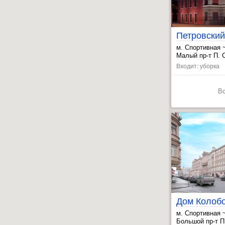
м. Спортивная 
, Чкаловская ~
Малый пр-т П. С
Входит: уборка
В
Дом Колоб
м. Спортивная 
, Чкаловская ~
Большой пр-т П.