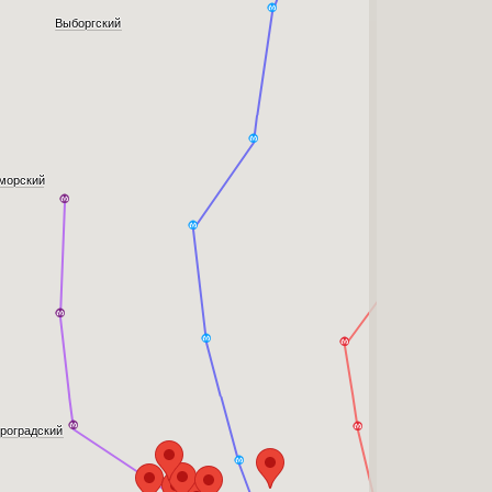
Выборгский
морский
роградский