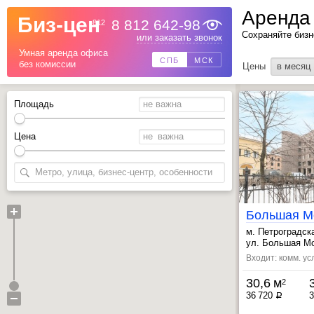
Аренда
Биз-цен
8 812 642-98
812
Сохраняйте бизн
Назад
или заказать звонок
Умная аренда офиса
СПБ
МСК
без комиссии
Цены
в месяц
Площадь
Цена
м. Петроградск
, Выборгская ~
ул. Большая Мо
Входит: комм. ус
30,6 м
2
36 720
3
a