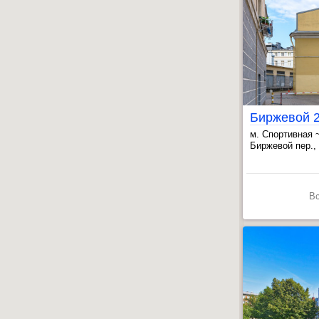
Биржевой 2
м. Спортивная 
, Василеостров
Биржевой пер., 
, Адмиралтейс
В