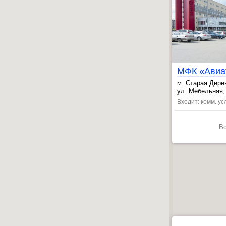
МФК «Авиа
м. Старая Дере
, Комендантски
ул. Мебельная, 
, Беговая ~20 
Входит: комм. ус
В