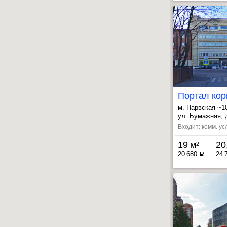
Портал кор
м. Нарвская ~1
, Кировский за
ул. Бумажная, 
, Фрунзенская 
Входит: комм. ус
19 м
20
2
20 680
24 
a