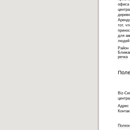
офиса 
центра
деревн
Арендо
тот, ч
принос
для ам
людей 
Район 
Ближа
речка
Поле
Biz-Ce
центра
Адрес
Конта
Полез