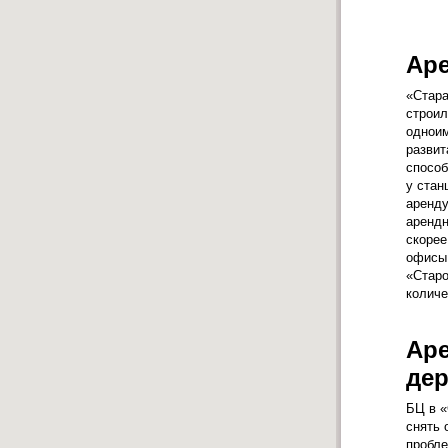
Аре
«Стара
строил
одноим
развит
способ
у стан
аренду
арендн
скорее
офисы 
«Старо
количе
Аре
де
БЦ в «
снять 
пробле