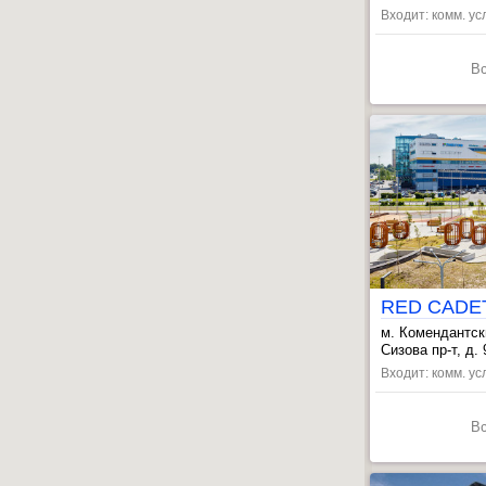
, Старая Дерев
Входит: комм. усл
В
м. Комендантск
, Старая Дерев
Сизова пр-т, д. 
, Пионерская ~
Входит: комм. усл
В