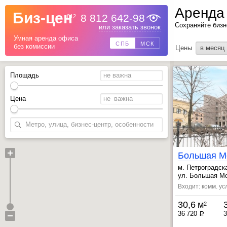
Аренда
Биз-цен
8 812 642-98
812
Сохраняйте бизн
Назад
или заказать звонок
Умная аренда офиса
СПБ
МСК
без комиссии
Цены
в месяц
Площадь
Цена
м. Петроградск
, Выборгская ~
ул. Большая Мо
Входит: комм. ус
30,6 м
2
36 720
3
a