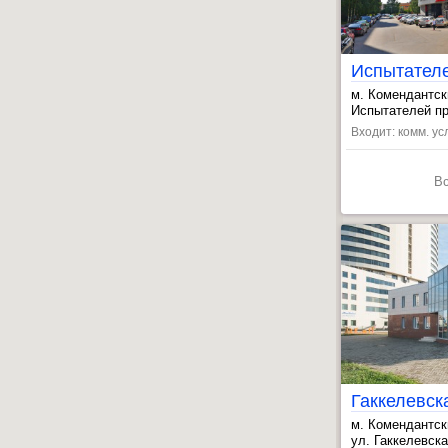
Испытател
м. Комендантск
, Старая Дерев
Испытателей пр-т
, Пионерская ~
Входит: комм. ус
В
Гаккелевск
м. Комендантск
, Пионерская ~
ул. Гаккелевска