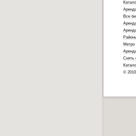
Катало
Аренд
Все би
Аренда
Аренда
Район
Метро
Аренд
Снять 
Катало
© 201