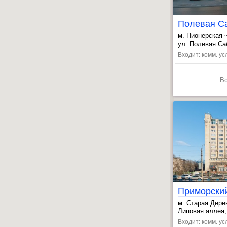
м. Пионерская 
, Комендантски
ул. Полевая Са
, Старая Дерев
Входит: комм. ус
В
Приморски
м. Старая Дере
, Чёрная речка
Липовая аллея,
, Крестовский 
Входит: комм. усл