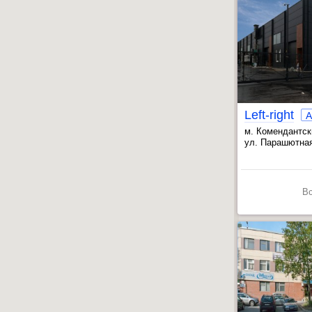
Left-right
м. Комендантск
, Пионерская ~
ул. Парашютная
В