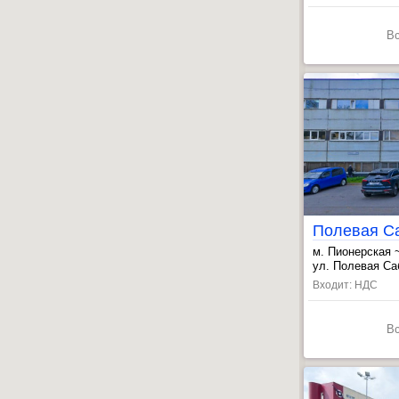
В
м. Пионерская 
, Старая Дерев
ул. Полевая Саб
, Комендантски
Входит: НДС
В