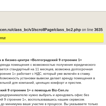
-cen.ru/class_bc/v3/scrollPage/class_bc2.php
on line
3635
нице
в бизнес-центре «Волгоградский 9 строение 1»
 аренда помещения с возможностью получения юридического
ается стандартный на 11 месяцев, возможна долгосрочная
роение 1» работает с НДС, который уже включён в ставку.
Возможность установки вывески делает аренду помещения в
тельной для компаний, ценящих комфорт и престиж.
кий 9 строение 1» с помощью Biz-Cen.ru
предпринимателю нужно выбрать и арендовать офис без
ий 9 строение 1», воспользовавшись нашим сервисом.
 до минимума ваше участие в процессе. Вы указываете только