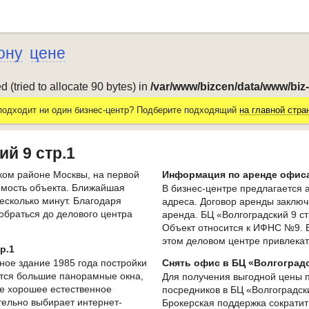
ону
цене
(tried to allocate 90 bytes) in
/var/www/bizcen/data/www/biz
подходит ни один бизнес-центр? Подберите подходящий
на главной стра
й 9 стр.1
ском районе Москвы, на первой
Информация по аренде офиса 
имость объекта. Ближайшая
В бизнес-центре предлагается
есколько минут. Благодаря
адреса. Договор аренды заключ
обраться до делового центра
аренда. БЦ «Волгоградский 9 ст
Объект относится к ИФНС №9. 
этом деловом центре привлека
р.1
ное здание 1985 года постройки
Снять офис в БЦ «Волгоградс
ются большие панорамные окна,
Для получения выгодной цены 
 хорошее естественное
посредников в БЦ «Волгоградск
тельно выбирает интернет-
Брокерская поддержка сократит