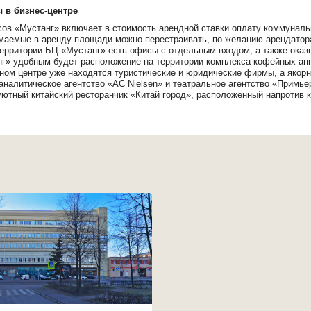
 в бизнес-центре
ов «Мустанг» включает в стоимость арендной ставки оплату коммуналь
аемые в аренду площади можно перестраивать, по желанию арендатора
ерритории БЦ «Мустанг» есть офисы с отдельным входом, а также оказ
г» удобным будет расположение на территории комплекса кофейных ап
ном центре уже находятся туристические и юридические фирмы, а якор
аналитическое агентство «AC Nielsen» и театральное агентство «Примье
уютный китайский ресторанчик «Китай город», расположенный напротив 