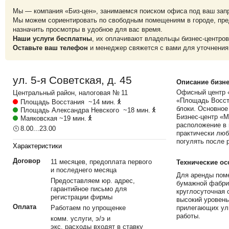
Мы — компания «Биз-цен», занимаемся поиском офиса под ваш зап
Мы можем сориентировать по свободным помещениям в городе, пре
назначить просмотры в удобное для вас время.
Наши услуги бесплатны
, их оплачивают владельцы бизнес-центров
Оставьте ваш телефон
и менеджер свяжется с вами для уточнения
ул. 5-я Советская, д. 45
Описание бизне
Офисный центр «
Центральный
район, налоговая № 11
«Площадь Восста
Площадь Восстания
~14 мин.
блоки. Основное
Площадь Александра Невского
~18 мин.
Бизнес-центр «М
Маяковская
~19 мин.
расположение в 
8.00...23.00
практически люб
погулять после 
Характеристики
Договор
11 месяцев, предоплата первого
Технические ос
и последнего месяца
Для аренды поме
Предоставляем юр. адрес,
бумажной фабрик
гарантийное письмо для
круглосуточная 
регистрации фирмы
высокий уровень
Оплата
Работаем по упрощенке
прилегающих ули
работы.
комм. услуги, э/э и
экс. расходы входят в ставку