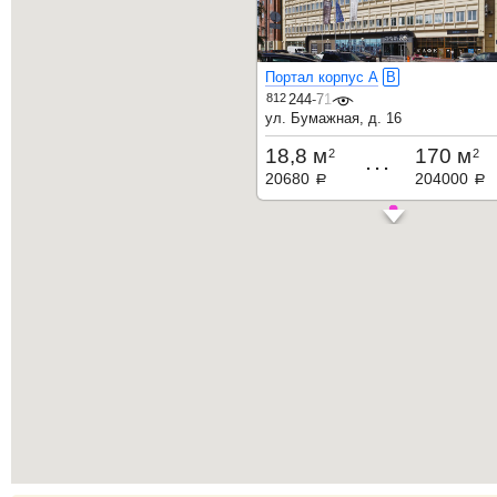
Портал корпус А
B
812
244-71-32
ул. Бумажная, д. 16
18,8 м
170 м
2
2
...
20680
204000
a
a