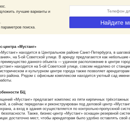
рос.
дложить лучшие варианты и
.
 параметров поиска.
с-центра «Мустанг»
Мустанг» находится в Центральном районе Санкт-Петербурга, в шаговой
ния», на 5-ой Советской улице. В аренду предлагаются как небольшие 
 преимущество данного объекта — удачное расположение в центре горо
устанг» находится на 5-ой Советской улице, совсем недалеко от станц
историческом и культурном центре города также позволяет арендаторам
ого района. Рядом с офисным комплексом находится уютный сад имени 
работы.
обенности БЦ
щений «Мустанг» предлагает комплекс из пяти кирпичных трёхэтажных 
ой, а сейчас переделан и реконструирован под деловой центр «Мустанг
охрана, а вход в здания осуществляется по контрольно-пропускной сист
 безопасности. Также, бизнес-центр «Мустанг» оснащен резервной систе
цах достаточно мест, чтобы арендаторам было удобно оставлять свой а