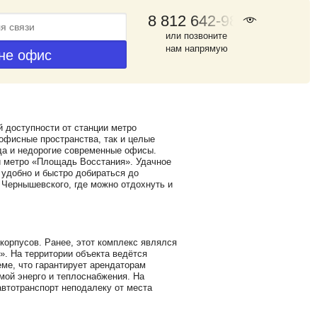
8 812 642-98-46
или позвоните
нам напрямую
 доступности от станции метро
офисные пространства, так и целые
да и недорогие современные офисы.
ии метро «Площадь Восстания». Удачное
 удобно и быстро добираться до
Чернышевского, где можно отдохнуть и
корпусов. Ранее, этот комплекс являлся
». На территории объекта ведётся
еме, что гарантирует арендаторам
мой энерго и теплоснабжения. На
втотранспорт неподалеку от места