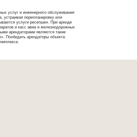
ных услуг и инженерного обслуживания
, устраивая перепланировку или
ываются услуги ресепшен. При аренде
паратов и касс авиа и железнодорожных
ными арендаторами являются такие
р». Пообедать арендаторы объекта
комплекса.