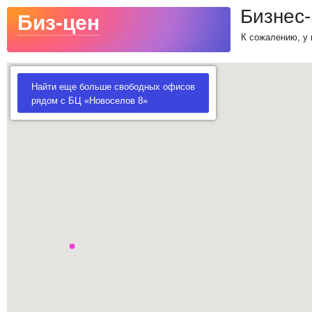
Бизнес
Биз-цен
К сожалению, у 
Найти еще больше свободных офисов
рядом с БЦ «Новоселов 8»