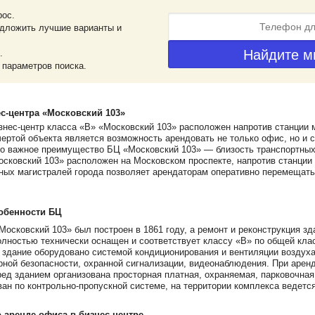
рос.
дложить лучшие варианты и
.
 параметров поиска.
с-центра «Московский 103»
нес-центр класса «В» «Московский 103» расположен напротив станции 
ертой объекта является возможность арендовать не только офис, но и 
но важное преимущество БЦ «Московский 103» — близость транспортны
осковский 103» расположен на Московском проспекте, напротив станции
ных магистралей города позволяет арендаторам оперативно перемещатьс
обенности БЦ
Московский 103» был построен в 1861 году, а ремонт и реконструкция з
олностью технически оснащен и соответствует классу «В» по общей кл
здание оборудовано системой кондиционирования и вентиляции воздуха
ной безопасности, охранной сигнализации, видеонаблюдения. При арен
еред зданием организована просторная платная, охраняемая, парковочная
ван по контрольно-пропускной системе, на территории комплекса ведетс
аренде офиса в бизнес-центре