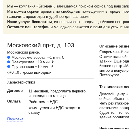
Мы — компания «Биз-цен», занимаемся поиском офиса под ваш зап
Мы можем сориентировать по свободным помещениям в городе, пре
назначить просмотры в удобное для вас время.
Наши услуги бесплатны
, их оплачивают владельцы бизнес-центров
Оставьте ваш телефон
и менеджер свяжется с вами для уточнения
Московский пр-т, д. 103
Описание бизне
Современный биз
Московский
район,
Отличительной ч
Московские ворота
~1 мин.
здании. Еще од
Электросила
~19 мин.
бизнес-центр «М
Фрунзенская
~19 мин.
метро и популяр
0...0 , кроме выходных
Петербурга.
Характеристики
Технические ос
Договор
11 месяцев, предоплата первого
Деловой центр «
и последнего месяца
сейчас объект п
Оплата
Работаем с НДС
Четырехэтажное 
комм. услуги и НДС входят в
системами пожар
ставку
будет то, что п
здание организо
Парковка
Информация по 