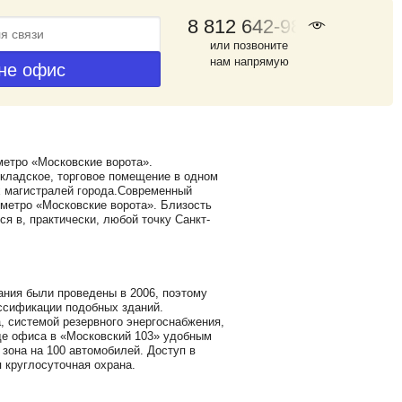
8 812 642-98-46
или позвоните
нам напрямую
метро «Московские ворота».
складское, торговое помещение в одном
х магистралей города.Современный
 метро «Московские ворота». Близость
я в, практически, любой точку Санкт-
дания были проведены в 2006, поэтому
ассификации подобных зданий.
, системой резервного энергоснабжения,
де офиса в «Московский 103» удобным
 зона на 100 автомобилей. Доступ в
я круглосуточная охрана.