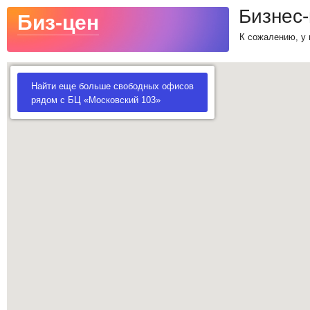
Бизнес
Биз-цен
К сожалению, у 
Найти еще больше свободных офисов
рядом с БЦ «Московский 103»