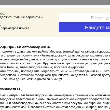
рос.
дложить лучшие варианты и
.
 параметров поиска.
с-центра «1-й Автозаводский 4»
сположен в Даниловском районе Москвы. Ближайшая остановка городско
к и станция метрополитена «Автозаводская». Есть открытая охраняемая 
охрана, видеонаблюдение, контроль доступа и электронная пропускная с
 полностью ей соответствует. Крупные магистрали столицы, проходящие 
тное Кольцо, Автозаводская улица, проспект Андропова.
али столицы, проходящие недалеко от БЦ «1-й Автозаводский 4» - Трет
 Андропова. Остановки городского транспорта находятся в шаговой досту
 - пешком до нее можно дойти за 5 минут.
обенности БЦ
нес-центре «1-й Автозаводский 4» инженерные и технические коммуника
городские телефонные линии, высокоскоростной интернет предоставляе
й «1-й Автозаводский 4» обеспечивается круглосуточной охраной, вид
пускной системой. Работает система очистки воздуха и центральное кон