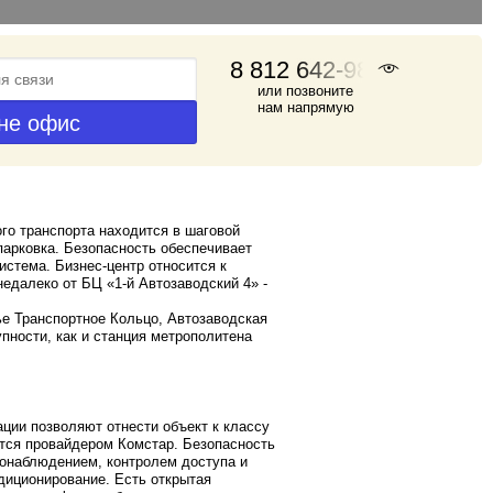
8 812 642-98-46
или позвоните
нам напрямую
го транспорта находится в шаговой
парковка. Безопасность обеспечивает
истема. Бизнес-центр относится к
недалеко от БЦ «1-й Автозаводский 4» -
ье Транспортное Кольцо, Автозаводская
пности, как и станция метрополитена
ции позволяют отнести объект к классу
тся провайдером Комстар. Безопасность
еонаблюдением, контролем доступа и
диционирование. Есть открытая