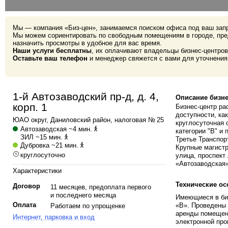
Мы — компания «Биз-цен», занимаемся поиском офиса под ваш зап
Мы можем сориентировать по свободным помещениям в городе, пре
назначить просмотры в удобное для вас время.
Наши услуги бесплатны
, их оплачивают владельцы бизнес-центров
Оставьте ваш телефон
и менеджер свяжется с вами для уточнения
1-й Автозаводский пр-д, д. 4,
Описание бизне
корп. 1
Бизнес-центр ра
доступности, ка
ЮАО
округ,
Даниловский
район, налоговая № 25
круглосуточная 
Автозаводская
~4 мин.
категории "В" и
ЗИЛ
~15 мин.
Третье Транспор
Дубровка
~21 мин.
Крупные магистр
круглосуточно
улица, проспект
«Автозаводская»
Характеристики
Технические ос
Договор
11 месяцев, предоплата первого
и последнего месяца
Имеющиеся в биз
Оплата
«B». Проведены 
Работаем по упрощенке
аренды помещени
Интернет, парковка и вход
электронной про