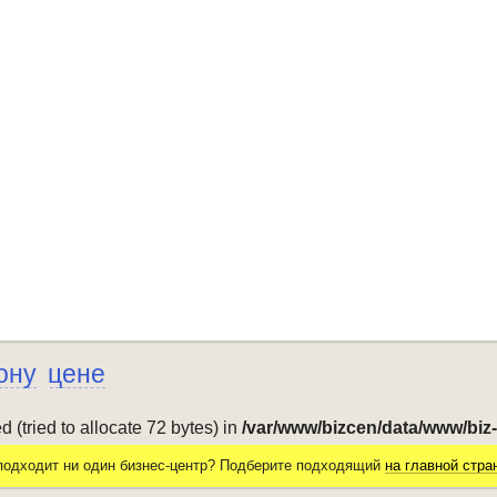
ону
цене
(tried to allocate 72 bytes) in
/var/www/bizcen/data/www/biz
подходит ни один бизнес-центр? Подберите подходящий
на главной стра