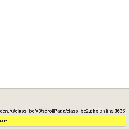
-cen.ru/class_bc/v3/scrollPage/class_bc2.php
on line
3635
нице