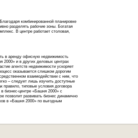
 Благодаря комбинированной планировке
вно разделять рабочие зоны. Богатая
мплекс. В центре работает столовая,
ять в аренду офисную недвижимость
я 2000» и в других деловых центрах
частие агентств недвижимости ускоряет
 процесс оказывается слишком дорогим
средственном взаимодействии с ним, что
егко – следует лишь изучить доступные
к правило, типовые условия договора
 в бизнес-центре «Башня 2000» с
рое позволит развивать бизнес динамично
иков в «Башня 2000» по выгодным