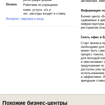
автоматики. Име
Оплата
Работаем по упрощенке
комм. услуги, э/э и
Информация по 
экс. расходы входят в ставку
Бизнес-центр «Б
Интернет, парковка и вход
сдаваемых в ар
инфраструктура 
ресторанчик ита
Снять офис в Б
Старт бизнеса п
необходимо для 
может быть само
процесс поиска,
для молодой ком
и обеспечивает 
предложения по 
доступны уже пр
использованием 
и эффективно. И
арендным ставка
Похожие бизнес-центры