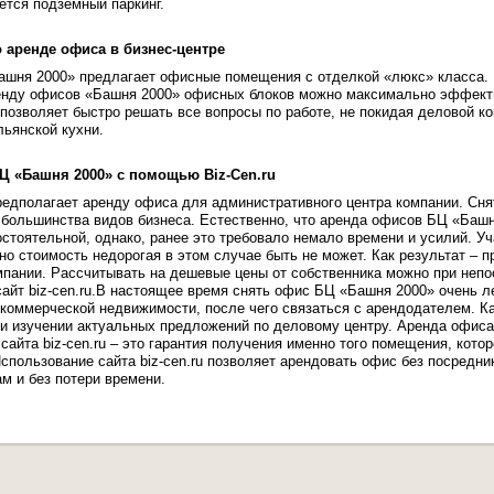
ется подземный паркинг.
аренде офиса в бизнес-центре
ашня 2000» предлагает офисные помещения с отделкой «люкс» класса.
енду офисов «Башня 2000» офисных блоков можно максимально эффекти
позволяет быстро решать все вопросы по работе, не покидая деловой ко
льянской кухни.
Ц «Башня 2000» с помощью Biz-Cen.ru
редполагает аренду офиса для административного центра компании. Сн
большинства видов бизнеса. Естественно, что аренда офисов БЦ «Башн
стоятельной, однако, ранее это требовало немало времени и усилий. У
 но стоимость недорогая в этом случае быть не может. Как результат –
пании. Рассчитывать на дешевые цены от собственника можно при непо
сайт biz-cen.ru.В настоящее время снять офис БЦ «Башня 2000» очень л
коммерческой недвижимости, после чего связаться с арендодателем. Ка
и изучении актуальных предложений по деловому центру. Аренда офиса
сайта biz-cen.ru – это гарантия получения именно того помещения, кото
спользование сайта biz-cen.ru позволяет арендовать офис без посредн
м и без потери времени.