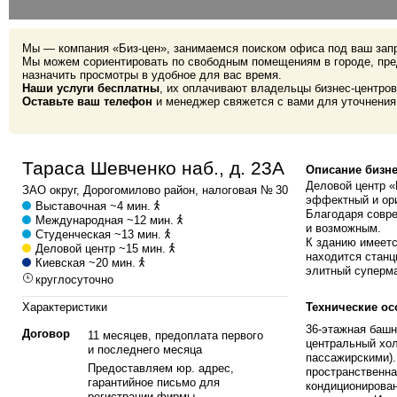
Мы — компания «Биз-цен», занимаемся поиском офиса под ваш зап
Мы можем сориентировать по свободным помещениям в городе, пре
назначить просмотры в удобное для вас время.
Наши услуги бесплатны
, их оплачивают владельцы бизнес-центров
Оставьте ваш телефон
и менеджер свяжется с вами для уточнения
Тараса Шевченко наб., д. 23А
Описание бизне
Деловой центр «
ЗАО
округ,
Дорогомилово
район, налоговая № 30
эффектный и ори
Выставочная
~4 мин.
Благодаря совре
Международная
~12 мин.
и возможным.
Студенческая
~13 мин.
К зданию имеетс
Деловой центр
~15 мин.
находится станц
Киевская
~20 мин.
элитный суперма
круглосуточно
Характеристики
Технические ос
36-этажная башн
Договор
11 месяцев, предоплата первого
центральный хо
и последнего месяца
пассажирскими).
Предоставляем юр. адрес,
пространственна
гарантийное письмо для
кондиционирован
регистрации фирмы