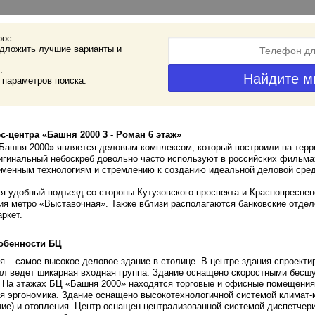
рос.
дложить лучшие варианты и
.
 параметров поиска.
с-центра «Башня 2000 3 - Роман 6 этаж»
Башня 2000» является деловым комплексом, который построили на тер
гинальный небоскреб довольно часто используют в российских фильма
менным технологиям и стремлению к созданию идеальной деловой сред
я удобный подъезд со стороны Кутузовского проспекта и Краснопреснен
ия метро «Выставочная». Также вблизи располагаются банковские отде
ркет.
обенности БЦ
я – самое высокое деловое здание в столице. В центре здания спроекти
лл ведет шикарная входная группа. Здание оснащено скоростными бесш
 На этажах БЦ «Башня 2000» находятся торговые и офисные помещения
я эргономика. Здание оснащено высокотехнологичной системой климат-к
ие) и отопления. Центр оснащен централизованной системой диспетчер