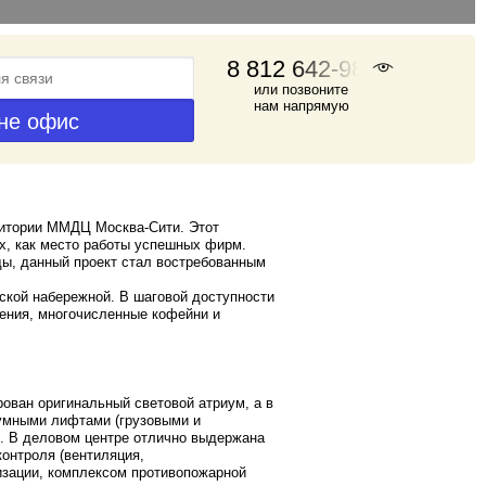
8 812 642-98-46
или позвоните
нам напрямую
ритории ММДЦ Москва-Сити. Этот
х, как место работы успешных фирм.
ы, данный проект стал востребованным
ской набережной. В шаговой доступности
ления, многочисленные кофейни и
рован оригинальный световой атриум, а в
умными лифтами (грузовыми и
. В деловом центре отлично выдержана
онтроля (вентиляция,
изации, комплексом противопожарной