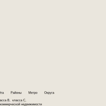
йта
Районы
Метро
Округа
асса B
,
класса C
,
коммерческой недвижимости