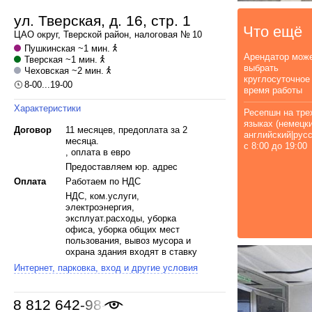
ул. Тверская, д. 16, стр. 1
Что ещё
ЦАО
округ,
Тверской
район, налоговая № 10
Пушкинская
~1 мин.
Арендатор мож
Тверская
~1 мин.
выбрать
Чеховская
~2 мин.
круглосуточное
8-00...19-00
время работы
Характеристики
Ресепшн на тре
языках (немецки
Договор
11 месяцев, предоплата за 2
английский|русс
месяца.
с 8:00 до 19:00
, оплата в евро
Предоставляем юр. адрес
Оплата
Работаем по НДС
НДС, ком.услуги,
электроэнергия,
эксплуат.расходы, уборка
офиса, уборка общих мест
пользования, вывоз мусора и
охрана здания входят в ставку
Интернет, парковка, вход и другие условия
8 812 642-98-46