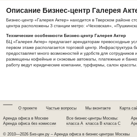
Описание Бизнес-центр Галерея Акт
Бизнес-центр «Галерея Актер» находится в Тверском районе ст
центра расположены 3 станции метро: «Чеховская», «Пушкинска
Технические особенности Бизнес-центр Галерея Актер
БЦ «Галерея Актер» предлагает арендаторам превосходные условия для работы и отдыха. На
первом этаже располагается торговой центр. Инфраструктура б
предоставляет много возможностей и удобств для сотрудников и
размещены кофейные и снэковые автоматы, платежные и банко
работу ведут юридические компании, турфирмы, салон красоты
О проекте
Частые вопросы
Мы вконтакте
Карта са
Аренда офиса в Москве
Все бизнес-центры Москвы
:
Ар
Аренда офиса без комиссии
класса A
класса B
класса C
Ар
© 2010—2026
Биз-цен.ру – Аренда офиса в бизнес-центрах Москвы