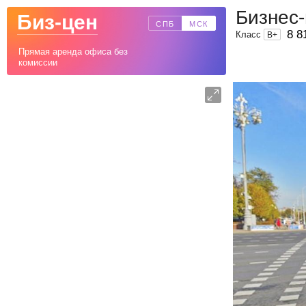
Бизнес-
Биз-цен
СПБ
МСК
8 8
Класс
B
+
Прямая аренда офиса без
комиссии