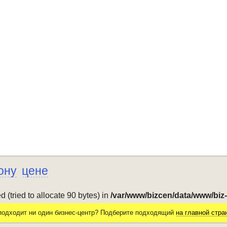
ону
цене
(tried to allocate 90 bytes) in
/var/www/bizcen/data/www/biz
подходит ни один бизнес-центр? Подберите подходящий
на главной стра