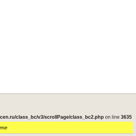
-cen.ru/class_bc/v3/scrollPage/class_bc2.php
on line
3635
нице