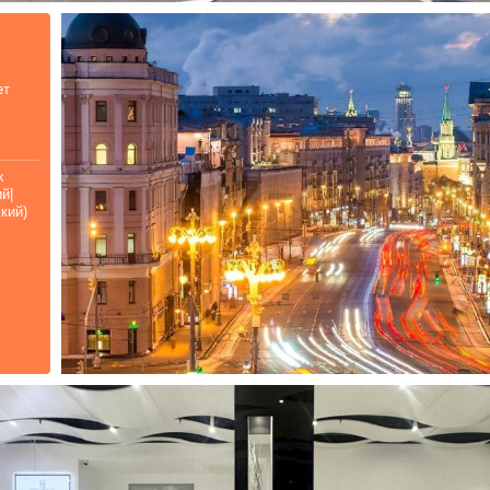
ет
х
й|
кий)