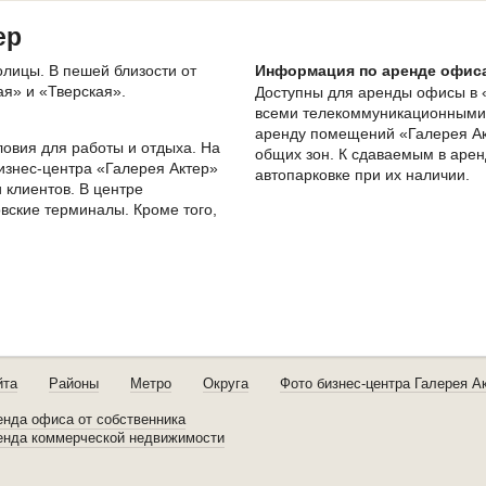
ер
олицы. В пешей близости от
Информация по аренде офиса
я» и «Тверская».
Доступны для аренды офисы в 
всеми телекоммуникационными 
аренду помещений «Галерея Ак
общих зон. К сдаваемым в арен
изнес-центра «Галерея Актер»
автопарковке при их наличии.
 клиентов. В центре
вские терминалы. Кроме того,
.
йта
Районы
Метро
Округа
Фото бизнес-центра Галерея А
енда офиса от собственника
енда коммерческой недвижимости