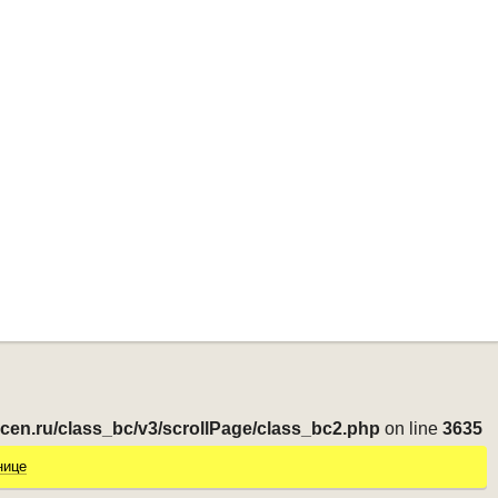
-cen.ru/class_bc/v3/scrollPage/class_bc2.php
on line
3635
нице