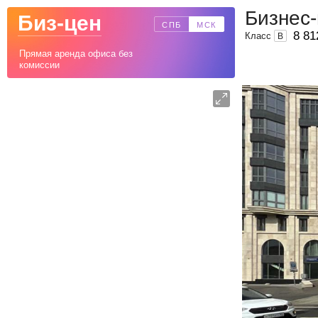
Биз-цен
СПБ
МСК
8 81
Класс
B
Прямая аренда офиса без
комиссии