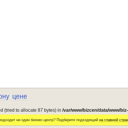
ону
цене
(tried to allocate 87 bytes) in
/var/www/bizcen/data/www/biz
подходит ни один бизнес-центр? Подберите подходящий
на главной стра