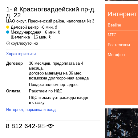
1- й Красногвардейский пр-д,
Интернет
д. 22
ЦАО
округ,
Пресненский
район, налоговая № 3
Beeline
Деловой центр
~6 мин.
Международная
~6 мин.
МТС
Шелепиха
~16 мин.
круглосуточно
Ростелеком
Характеристики
Мегафон
Договор
36 месяцев, предоплата за 4
месяца.
договор минимум на 36 мес.
возможна долгосрочная аренда
Предоставляем юр. адрес
Оплата
Работаем по НДС
НДС и эксплуат.расходы входят
в ставку
Интернет, парковка и вход
8 812 642-98-46