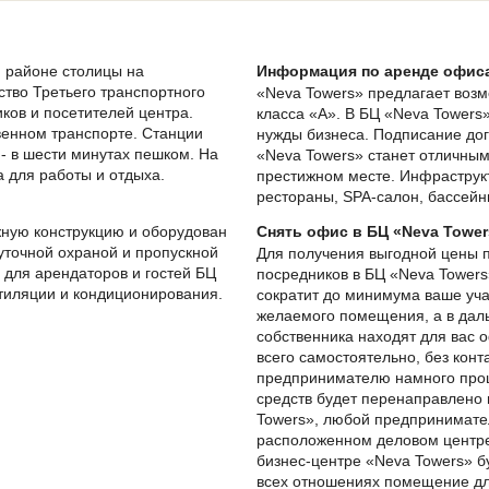
 районе столицы на
Информация по аренде офиса
тво Третьего транспортного
«Neva Towers» предлагает воз
ков и посетителей центра.
класса «А». В БЦ «Neva Tower
твенном транспорте. Станции
нужды бизнеса. Подписание дог
- в шести минутах пешком. На
«Neva Towers» станет отличным
 для работы и отдыха.
престижном месте. Инфраструкт
рестораны, SPA-салон, бассейны
жную конструкцию и оборудован
Снять офис в БЦ «Neva Tower
уточной охраной и пропускной
Для получения выгодной цены 
 для арендаторов и гостей БЦ
посредников в БЦ «Neva Tower
нтиляции и кондиционирования.
сократит до минимума ваше уча
желаемого помещения, а в дал
собственника находят для вас 
всего самостоятельно, без конт
предпринимателю намного прощ
средств будет перенаправлено
Towers», любой предпринимате
расположенном деловом центре.
бизнес-центре «Neva Towers» б
всех отношениях помещение дл