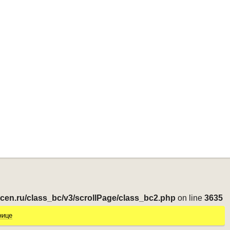
-cen.ru/class_bc/v3/scrollPage/class_bc2.php
on line
3635
нице