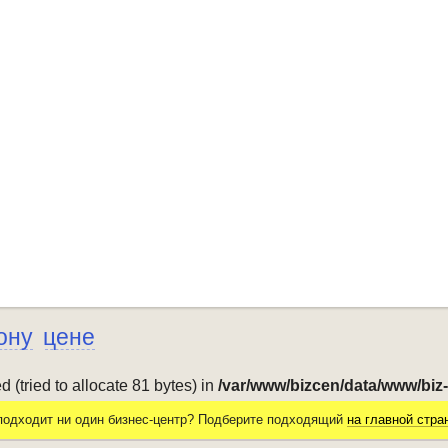
ону
цене
(tried to allocate 81 bytes) in
/var/www/bizcen/data/www/biz
подходит ни один бизнес-центр? Подберите подходящий
на главной стра