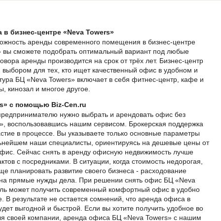
 в бизнес-центре «Neva Towers»
можность аренды современного помещения в бизнес-центре
s» вы сможете подобрать оптимальный вариант под любые
овора аренды производится на срок от трёх лет. Бизнес-центр
 выбором для тех, кто ищет качественный офис в удобном и
ура БЦ «Neva Towers» включает в себя фитнес-центр, кафе и
, кинозал и многое другое.
s» с помощью Biz-Cen.ru
предпринимателю нужно выбрать и арендовать офис без
s», воспользовавшись нашим сервисом. Брокерская поддержка
стие в процессе. Вы указываете только основные параметры
ьнейшем наши специалисты, ориентируясь на дешевые цены от
офис. Сейчас снять в аренду офисную недвижимость лучше
актов с посредниками. В ситуации, когда стоимость недорогая,
е планировать развитие своего бизнеса - расходование
 на прямые нужды дела. При решении снять офис БЦ «Neva
ль может получить современный комфортный офис в удобно
 В результате не остается сомнений, что аренда офиса в
удет выгодной и быстрой. Если вы хотите получить удобное во
я своей компании, аренда офиса БЦ «Neva Towers» с нашим