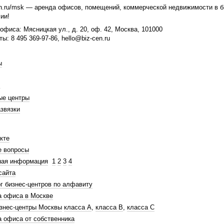
n.ru/msk — аренда офисов, помещений, коммерческой недвижимости в би
ии!
офиса: Мясницкая ул., д. 20, оф. 42, Москва, 101000
ты: 8 495 369-97-86, hello@biz-cen.ru
ы
ые центры
звязки
кте
е вопросы
ная информация
1
2
3
4
сайта
г бизнес-центров по алфавиту
а офиса в Москве
знес-центры Москвы
класса А
,
класса В
,
класса С
 офиса от собственника