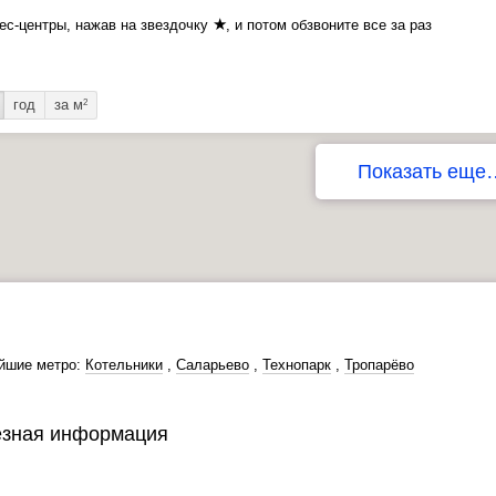
★
ес-центры, нажав на звездочку
, и потом обзвоните все за раз
год
за м
2
Показать еще
йшие метро:
Котельники
,
Саларьево
,
Технопарк
,
Тропарёво
зная информация