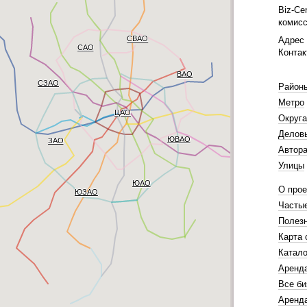
Biz-Ce
комисс
СВАО
Адрес 
САО
Контак
ВАО
СЗАО
Район
Метро
ЦАО
Округа
Делов
ЮВАО
ЗАО
Автора
Улицы
ЮАО
О прое
ЮЗАО
Часты
Полез
Карта 
Катало
Аренд
Все би
Аренда