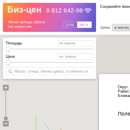
Сохраняйте бизн
Биз-цен
8 812 642-98
Назад
Умная аренда офиса
СПБ
МСК
без комиссии
Цены
в месяц
Площадь
Цена
Округ:
Район:
Ближа
Поле