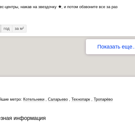
★
ес-центры, нажав на звездочку
, и потом обзвоните все за раз
год
за м
2
Показать еще
йшие метро:
Котельники
,
Саларьево
,
Технопарк
,
Тропарёво
зная информация