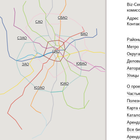
Biz-Ce
комисс
СВАО
Адрес 
САО
Контак
ВАО
СЗАО
Район
Метро
ЦАО
Округа
Делов
ЮВАО
ЗАО
Автора
Улицы
ЮАО
О прое
ЮЗАО
Часты
Полез
Карта 
Катало
Аренд
Все би
Аренда