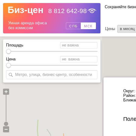
Сохраняйте бизн
Биз-цен
8 812 642-98
Назад
Умная аренда офиса
СПБ
МСК
без комиссии
Цены
в месяц
Площадь
Цена
Округ:
Район:
Ближа
Поле