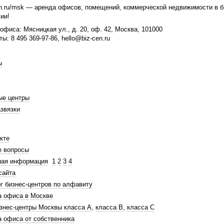
n.ru/msk — аренда офисов, помещений, коммерческой недвижимости в би
ии!
офиса: Мясницкая ул., д. 20, оф. 42, Москва, 101000
ты: 8 495 369-97-86, hello@biz-cen.ru
ы
ые центры
звязки
кте
е вопросы
ная информация
1
2
3
4
сайта
г бизнес-центров по алфавиту
а офиса в Москве
знес-центры Москвы
класса А
,
класса В
,
класса С
 офиса от собственника