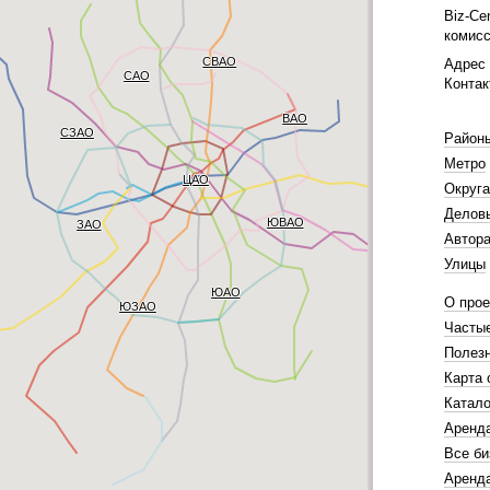
Biz-Ce
комисс
СВАО
Адрес 
САО
Контак
ВАО
СЗАО
Район
Метро
ЦАО
Округа
Делов
ЮВАО
ЗАО
Автора
Улицы
ЮАО
О прое
ЮЗАО
Часты
Полез
Карта 
Катало
Аренд
Все би
Аренда