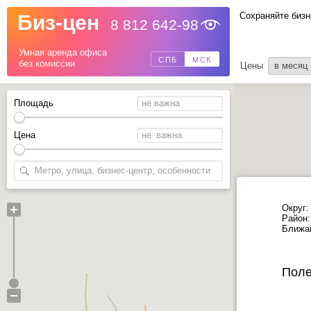
Сохраняйте бизн
Биз-цен
8 812 642-98
Назад
Умная аренда офиса
СПБ
МСК
без комиссии
Цены
в месяц
Площадь
Цена
Округ:
Район:
Ближа
Поле