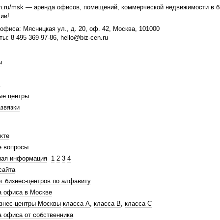
n.ru/msk — аренда офисов, помещений, коммерческой недвижимости в би
ии!
офиса: Мясницкая ул., д. 20, оф. 42, Москва, 101000
ты: 8 495 369-97-86, hello@biz-cen.ru
ы
ые центры
звязки
кте
е вопросы
ная информация
1
2
3
4
сайта
г бизнес-центров по алфавиту
а офиса в Москве
знес-центры Москвы
класса А
,
класса В
,
класса С
 офиса от собственника