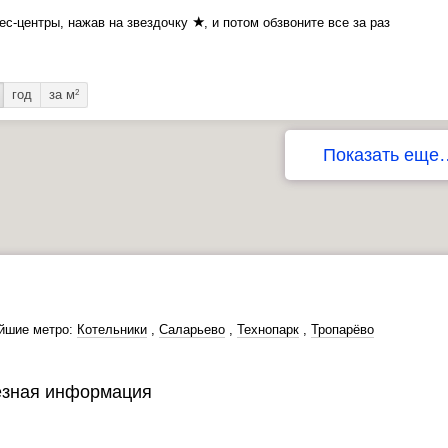
★
ес-центры, нажав на звездочку
, и потом обзвоните все за раз
год
за м
2
Показать еще
йшие метро:
Котельники
,
Саларьево
,
Технопарк
,
Тропарёво
зная информация