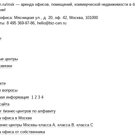
n.ru/msk — аренда офисов, помещений, коммерческой недвижимости в би
ии!
офиса: Мясницкая ул., д. 20, оф. 42, Москва, 101000
ты: 8 495 369-97-86, hello@biz-cen.ru
ы
ые центры
звязки
кте
е вопросы
ная информация
1
2
3
4
сайта
г бизнес-центров по алфавиту
а офиса в Москве
знес-центры Москвы
класса А
,
класса В
,
класса С
 офиса от собственника