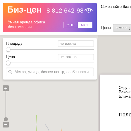
Сохраняйте бизн
Биз-цен
8 812 642-98
Назад
Умная аренда офиса
СПБ
МСК
без комиссии
Цены
в месяц
Площадь
Цена
Округ:
Район:
Ближа
Поле