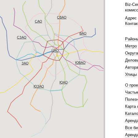
Biz-Ce
комисс
СВАО
Адрес 
САО
Контак
ВАО
СЗАО
Район
Метро
ЦАО
Округа
Делов
ЮВАО
ЗАО
Автора
Улицы
ЮАО
О прое
ЮЗАО
Часты
Полез
Карта 
Катало
Аренд
Все би
Аренда