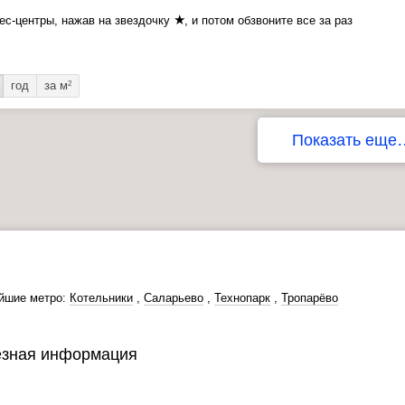
★
ес-центры, нажав на звездочку
, и потом обзвоните все за раз
год
за м
2
Показать еще
йшие метро:
Котельники
,
Саларьево
,
Технопарк
,
Тропарёво
зная информация