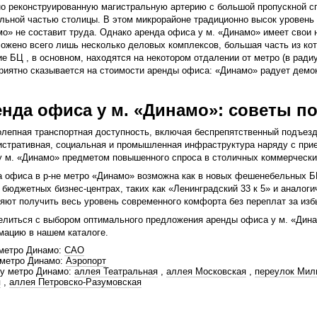
о реконструированную магистральную артерию с большой пропускной 
льной частью столицы. В этом микрорайоне традиционно высок уровень 
о» не составит труда. Однако аренда офиса у м. «Динамо» имеет свои 
ожено всего лишь несколько деловых комплексов, большая часть из ко
е БЦ , в основном, находятся на некотором отдалении от метро (в ради
риятно сказывается на стоимости аренды офиса: «Динамо» радует демо
нда офиса у м. «Динамо»: советы п
лепная транспортная доступность, включая беспрепятственный подъезд г
стративная, социальная и промышленная инфраструктура наряду с при
у м. «Динамо» предметом повышенного спроса в столичных коммерчески
 офиса в р-не метро «Динамо» возможна как в новых фешенебельных Б
в бюджетных бизнес-центрах, таких как «Ленинградский 33 к 5» и аналог
яют получить весь уровень современного комфорта без переплат за изб
литься с выбором оптимального предложения аренды офиса у м. «Дина
ацию в нашем каталоге.
метро Динамо:
САО
 метро Динамо:
Аэропорт
у метро Динамо:
аллея Театральная
,
аллея Московская
,
переулок Мил
я
,
аллея Петровско-Разумовская