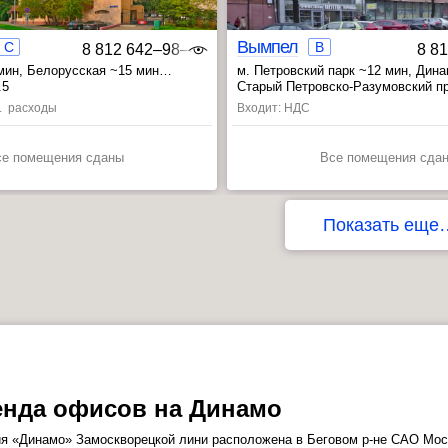
ЮВАО
Вымпел
C
B
8 812 642‒98‒46
8 8
мин
, Белорусская ~15 мин
м. Петровский парк ~12 мин
, Дин
арк ~18 мин
, Аэропорт ~17 мин
.5
Старый Петровско-Разумовский пр-
с. расходы
Входит: НДС
се помещения сданы
Все помещения сда
Показать еще
ЮАО
енда офисов на Динамо
я «Динамо» Замоскворецкой лини расположена в Беговом р-не САО Мос