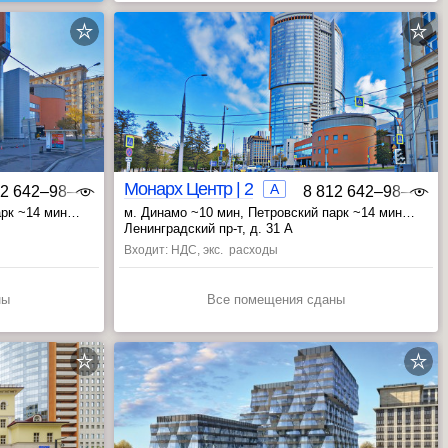
Монарх Центр | 2
A
12 642‒98‒46
8 812 642‒98‒46
арк ~14 мин
м. Динамо ~10 мин
, Петровский парк ~14 мин
, Беговая ~19 мин
Ленинградский пр-т, д. 31 А
Входит: НДС, экс. расходы
ны
Все помещения сданы