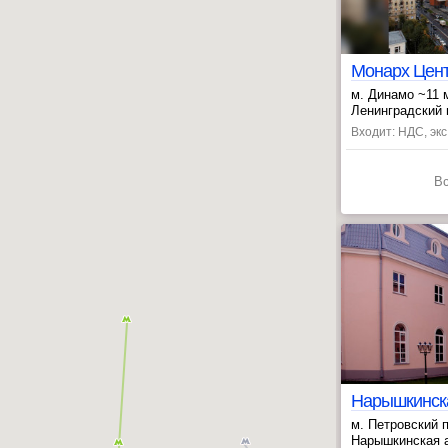
Монарх Центр
м. Динамо ~11 
, Беговая ~20 
Ленинградский п
Входит: НДС, эк
В
м. Петровский 
, Аэропорт ~21
Нарышкинская а