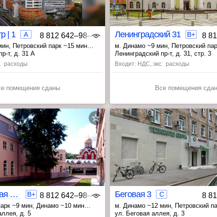
 | 1
Ленинградский 31
A
B+
8 812 642‒98‒46
8 8
мин
, Петровский парк ~15 мин
м. Динамо ~9 мин
, Петровский па
мин
, Беговая ~20 мин
р-т, д. 31 А
Ленинградский пр-т, д. 31, стр. 3
с. расходы
Входит: НДС, экс. расходы
се помещения сданы
Все помещения сда
Нарышкинская аллея 5
Беговая 3
B+
C
8 812 642‒98‒46
8 8
парк ~9 мин
, Динамо ~10 мин
м. Динамо ~12 мин
, Петровский п
 мин
, Белорусская ~17 мин
, Беговая 
ллея, д. 5
ул. Беговая аллея, д. 3