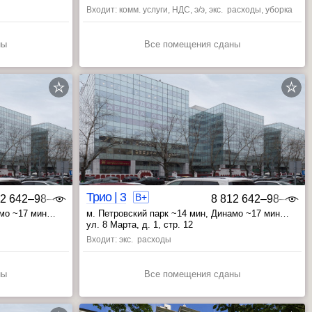
Входит: комм. услуги, НДС, э/э, экс. расходы, уборка
ны
Все помещения сданы
Трио | 3
B+
12 642‒98‒46
8 812 642‒98‒46
амо ~17 мин
м. Петровский парк ~14 мин
, Динамо ~17 мин
, Аэропорт ~20 мин
ул. 8 Марта, д. 1, стр. 12
Входит: экс. расходы
ны
Все помещения сданы