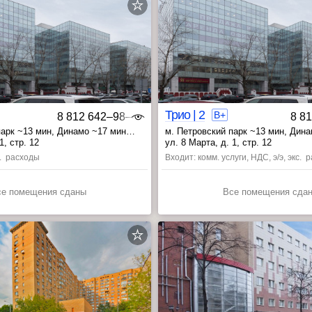
ВАО
Трио | 2
B+
8 812 642‒98‒46
8 8
парк ~13 мин
, Динамо ~17 мин
м. Петровский парк ~13 мин
, Дин
 мин
, Аэропорт ~20 мин
1, стр. 12
ул. 8 Марта, д. 1, стр. 12
с. расходы
Входит: комм. услуги, НДС, э/э, экс. 
се помещения сданы
Все помещения сда