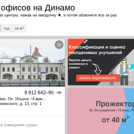
 офисов на Динамо
★
ес-центры, нажав на звездочку
, и потом обзвоните все за раз
год
за м
2
8 812 642‒98‒46
мин
, Пл. Ильича ~4 мин
 ~19 мин
нежского, д. 13, стр. 1
се помещения сданы