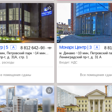
 | 5
Монарх Центр | 3
A
A
8 812 642‒98‒46
8 8
мин
, Петровский парк ~14 мин
м. Динамо ~10 мин
, Петровский п
мин
, Беговая ~20 мин
р-т, д. 31А, стр. 1
Ленинградский пр-т, д. 31 А
с. расходы
Входит: НДС
се помещения сданы
Все помещения сда