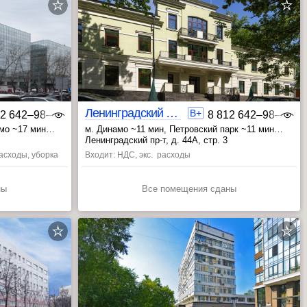
Ленинградский 44А стр.3
B+
12 642‒98‒46
8 812 642‒98‒46
амо ~17 мин
м. Динамо ~11 мин
, Петровский парк ~11 мин
, Аэропорт ~13 мин
Ленинградский пр-т, д. 44А, стр. 3
расходы, уборка
Входит: НДС, экс. расходы
ны
Все помещения сданы