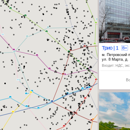
Трио | 1
B+
м. Петровский 
, Аэропорт ~20
ул. 8 Марта, д. 
Входит: НДС, эк
В
ЦАО