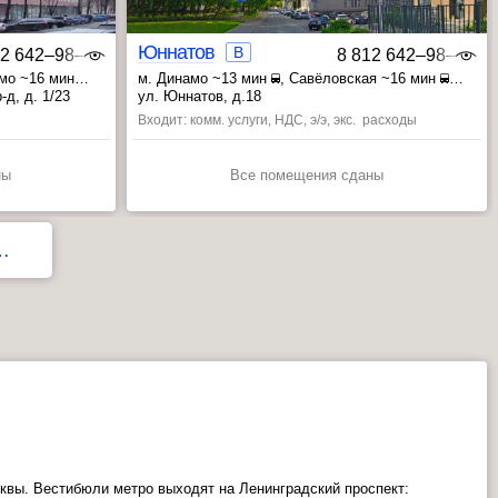
Юннатов
B
12 642‒98‒46
8 812 642‒98‒46
амо ~16 мин
м. Динамо ~13 мин
, Савёловская ~16 мин
, Петровский парк ~19 мин
д, д. 1/23
ул. Юннатов, д.18
Входит: комм. услуги, НДС, э/э, экс. расходы
ны
Все помещения сданы
…
квы. Вестибюли метро выходят на Ленинградский проспект: