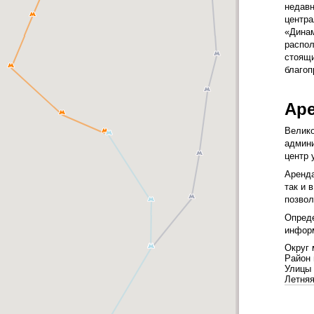
недавн
центра
«Динам
распол
стоящи
благоп
Аре
Велико
админи
центр 
Аренда
так и 
позвол
Опреде
информ
Округ 
Район
Улицы 
Летня