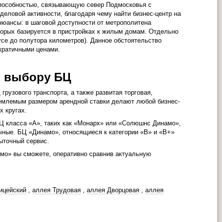
способностью, связывающую север Подмосковья с
деловой активности, благодаря чему найти бизнес-центр на
нюансы: в шаговой доступности от метрополитена
торых базируется в пристройках к жилым домам. Отдельно
усе до полутора километров). Данное обстоятельство
кратичными ценами.
о выбору БЦ
рузового транспорта, а также развитая торговая,
емлемым размером арендной ставки делают любой бизнес-
х кругах.
Ц класса «А», таких как «Монарх» или «Солюшнс Динамо»,
ичные. БЦ «Динамо», относящиеся к категории «В» и «В+»
ыточный сервис.
мо» вы сможете, оперативно сравнив актуальную
ицейский
,
аллея Трудовая
,
аллея Дворцовая
,
аллея