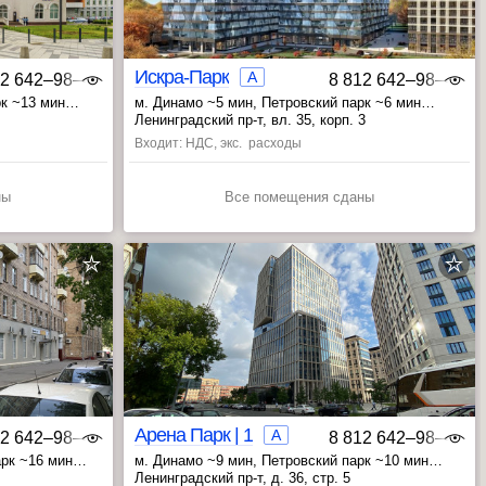
Искра-Парк
A
12 642‒98‒46
8 812 642‒98‒46
рк ~13 мин
м. Динамо ~5 мин
, Петровский парк ~6 мин
, ЦСКА ~19 мин
Ленинградский пр-т, вл. 35, корп. 3
Входит: НДС, экс. расходы
ны
Все помещения сданы
Арена Парк | 1
A
12 642‒98‒46
8 812 642‒98‒46
арк ~16 мин
м. Динамо ~9 мин
, Петровский парк ~10 мин
~19 мин
, Савёловская ~19 мин
Ленинградский пр-т, д. 36, стр. 5