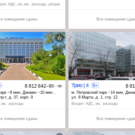
уги, НДС, э/э, экс. расходы, уборка
се помещения сданы
Все помещения сда
Трио | 4
+
B+
8 812 642‒98‒46
8 8
парк ~9 мин
, Динамо ~10 мин
м. Петровский парк ~14 мин
, Дин
, Аэропорт ~19 мин
, Аэропорт ~20 мин
-т, д. 37, корп. 9
ул. 8 Марта, д. 1, стр. 12
, экс. расходы
Входит: НДС, экс. расходы
се помещения сданы
Все помещения сда