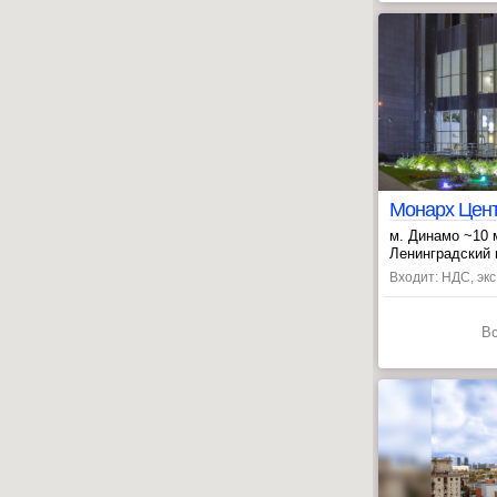
Монарх Центр
м. Динамо ~10 
, Беговая ~19 
Ленинградский п
Входит: НДС, эк
В