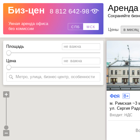
Аренда
Биз-цен
8 812 642-98
Назад
Сохраняйте бизн
Умная аренда офиса
СПБ
МСК
без комиссии
Цены
в месяц
Площадь
Цена
Фея
B+
м. Римская ~3 
, Марксистская
ул. Сергия Радо
Входит: НДС
В