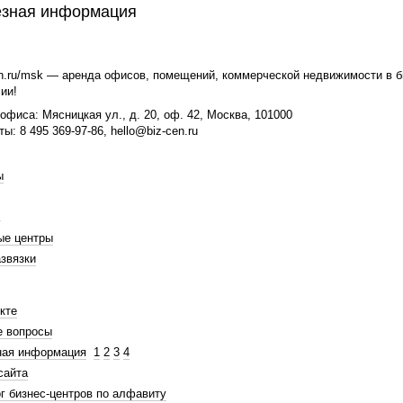
зная информация
n.ru/msk — аренда офисов, помещений, коммерческой недвижимости в би
ии!
офиса: Мясницкая ул., д. 20, оф. 42, Москва, 101000
ты: 8 495 369-97-86, hello@biz-cen.ru
ы
ые центры
звязки
кте
е вопросы
ная информация
1
2
3
4
сайта
г бизнес-центров по алфавиту