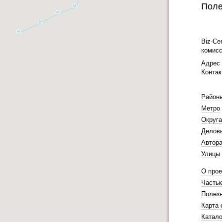
Поле
Biz-Ce
комисс
Адрес 
Контак
Район
Метро
Округа
Делов
Автора
Улицы
О прое
Часты
Полез
Карта 
Катало