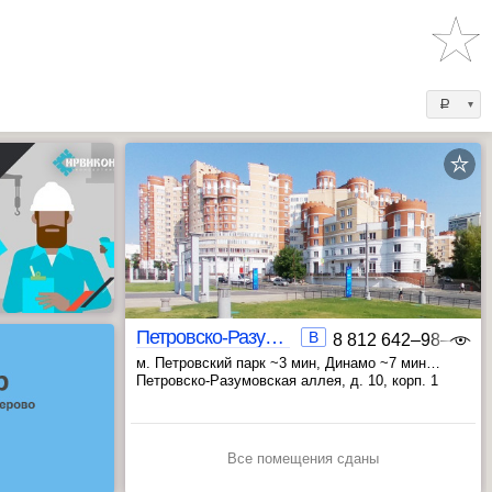
a
Петровско-Разумовская аллея 10 корп.1
B
8 812 642‒98‒46
м. Петровский парк ~3 мин
, Динамо ~7 мин
, Савёловская ~19 мин
Петровско-Разумовская аллея, д. 10, корп. 1
Все помещения сданы