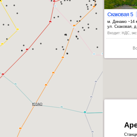
Скаковая 5
м. Динамо ~14 
, Петровский п
ул. Скаковая, д
Входит: НДС, эк
В
ЮЗАО
Ар
Станци