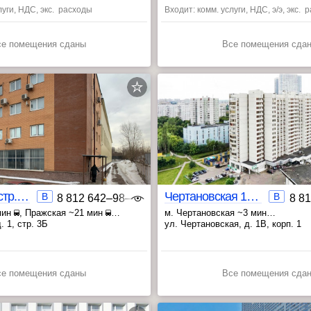
луги, НДС, экс. расходы
Входит: комм. услуги, НДС, э/э, экс.
се помещения сданы
Все помещения сда
ЮВАО
Дорожная 1 стр.3Б
Чертановская 1В корп.1
B
B
8 812 642‒98‒46
8 8
мин
, Пражская ~21 мин
м. Чертановская ~3 мин
ы ~40 мин
, Севастопольская ~6 мин
. 1, стр. 3Б
ул. Чертановская, д. 1В, корп. 1
, Каховская ~6 мин
се помещения сданы
Все помещения сда