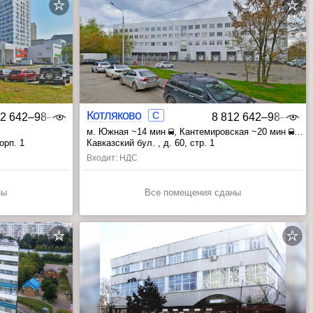
Котляково
C
12 642‒98‒46
8 812 642‒98‒46
м. Южная ~14 мин
, Кантемировская ~20 мин
ная ~19 мин
, Чертановская ~23 мин
орп. 1
Кавказский бул. , д. 60, стр. 1
Входит: НДС
ны
Все помещения сданы