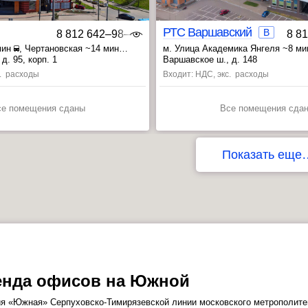
РТС Варшавский
B
8 812 642‒98‒46
8 8
мин
, Чертановская ~14 мин
м. Улица Академика Янгеля ~8 ми
кая ~24 мин
, Пражская ~17 мин
, Аннино ~25 
д. 95, корп. 1
Варшавское ш., д. 148
с. расходы
Входит: НДС, экс. расходы
се помещения сданы
Все помещения сда
Показать еще
енда офисов на Южной
я «Южная» Серпуховско-Тимирязевской линии московского метрополитен