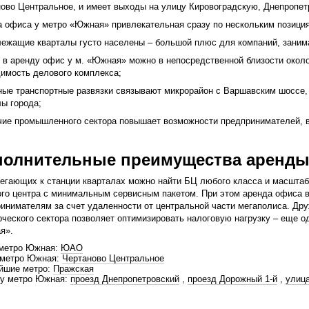
ово Центральное, и имеет выходы на улицу Кировоградскую, Днепропе
 офиса у метро «Южная» привлекательная сразу по нескольким позици
лежащие кварталы густо населены – большой плюс для компаний, заним
ь в аренду офис у м. «Южная» можно в непосредственной близости окол
имость делового комплекса;
ные транспортные развязки связывают микрорайон с Варшавским шоссе,
ы города;
чие промышленного сектора повышает возможности предпринимателей, 
полнительные преимущества аренды
егающих к станции кварталах можно найти БЦ любого класса и масштаба
го центра с минимальным сервисным пакетом. При этом аренда офиса 
инимателям за счет удаленности от центральной части мегаполиса. Др
ческого сектора позволяет оптимизировать налоговую нагрузку – еще 
я».
 метро Южная:
ЮАО
 метро Южная:
Чертаново Центральное
йшие метро:
Пражская
 у метро Южная:
проезд Днепропетровский
,
проезд Дорожный 1-й
,
улиц