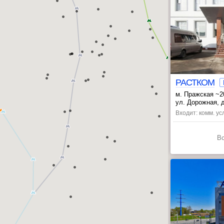
РАСТКОМ
м. Пражская ~2
, Чертановская
ул. Дорожная, д
Входит: комм. ус
В