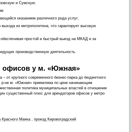
тровскую и Сумскую.
ям:
ающейся оказанием различного рода услуг;
о выхода из метрополитена, что гарантирует высокую
 обеспечивая простой и быстрый выезд на МКАД и за
ведущих производственную деятельность.
 офисов у м. «Южная»
 – от крупного современного бизнес-парка до бюджетного
в р-не м. «Южная» приемлема по цене начинающим
ужественная политика муниципальных властей в отношении
один существенный плюс для арендаторов офисов у метро
а Красного Маяка
,
проезд Кировоградский