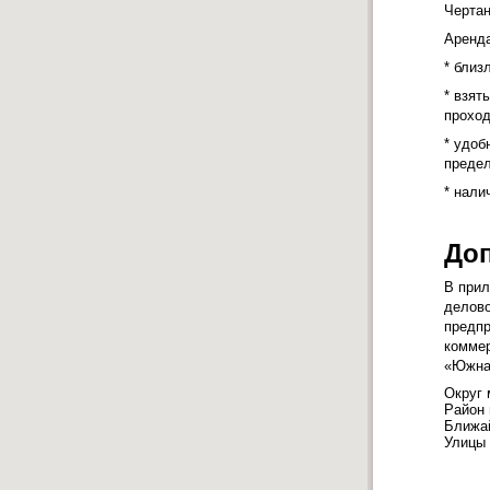
Чертан
Аренда
* близ
* взят
проход
* удоб
предел
* нали
До
В прил
делово
предпр
коммер
«Южна
Округ
Район
Ближа
Улицы