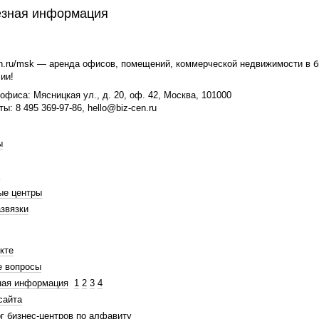
зная информация
n.ru/msk — аренда офисов, помещений, коммерческой недвижимости в би
ии!
офиса: Мясницкая ул., д. 20, оф. 42, Москва, 101000
ты: 8 495 369-97-86, hello@biz-cen.ru
ы
ые центры
звязки
кте
е вопросы
ная информация
1
2
3
4
сайта
г бизнес-центров по алфавиту