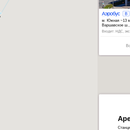
Аэробус
B
м. Южная ~13 
, Севастопольс
Варшавское ш., 
Входит: НДС, эк
В
Ар
Станци