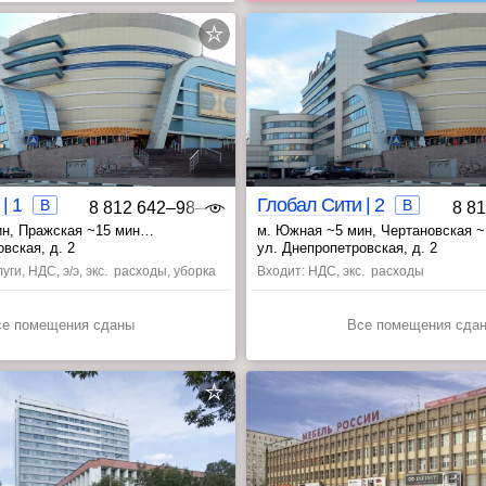
| 1
Глобал Сити | 2
B
B
8 812 642‒98‒46
8 8
ин
, Пражская ~15 мин
м. Южная ~5 мин
, Чертановская 
 ~23 мин
, Пражская ~16 мин
вская, д. 2
ул. Днепропетровская, д. 2
уги, НДС, э/э, экс. расходы, уборка
Входит: НДС, экс. расходы
се помещения сданы
Все помещения сда