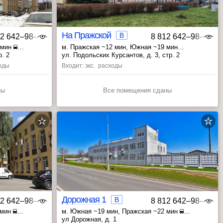
На Пражской
B
12 642‒98‒46
8 812 642‒98‒46
8 мин
м. Пражская ~12 мин
, Южная ~19 мин
, Улица Академика Янгеля ~26 мин
р. 2
ул. Подольских Курсантов, д. 3, стр. 2
ходы
Входит: экс. расходы
ны
Все помещения сданы
Дорожная 1
B
12 642‒98‒46
8 812 642‒98‒46
 мин
м. Южная ~19 мин
, Пражская ~22 мин
, Чертановская ~28 мин
ул Дорожная, д. 1