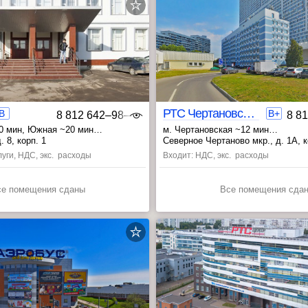
РТС Чертановская
B
B+
8 812 642‒98‒46
8 8
0 мин
, Южная ~20 мин
м. Чертановская ~12 мин
 ~31 мин
, Севастопольская ~17 мин
, Юж
. 8, корп. 1
Cеверное Чертаново мкр., д. 1А, к
луги, НДС, экс. расходы
Входит: НДС, экс. расходы
се помещения сданы
Все помещения сда