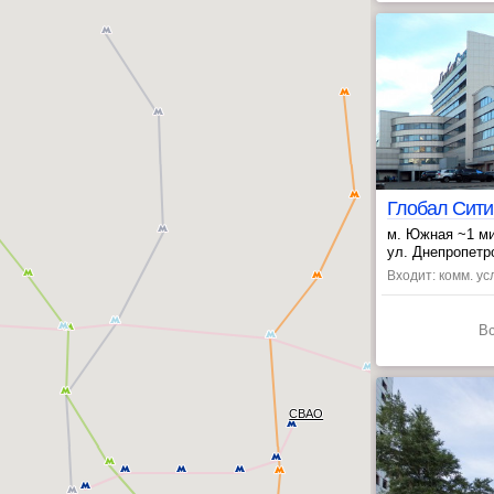
Глобал Сити 
м. Южная ~1 м
, Чертановская
ул. Днепропетро
Входит: комм. усл
В
СВАО