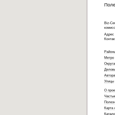
Поле
Biz-Ce
комисс
Адрес 
Контак
Район
Метро
Округа
Делов
Автора
Улицы
О прое
Часты
Полез
Карта 
Катало