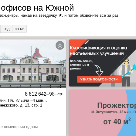
 офисов на Южной
★
ес-центры, нажав на звездочку
, и потом обзвоните все за раз
год
за м
2
8 812 642‒98‒46
мин
, Пл. Ильича ~4 мин
 ~19 мин
нежского, д. 13, стр. 1
се помещения сданы