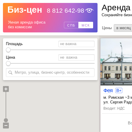
Аренда
Биз-цен
8 812 642-98
Назад
Сохраняйте бизн
Умная аренда офиса
СПБ
МСК
без комиссии
Цены
в месяц
Площадь
Цена
Фея
B+
м. Римская ~3 
, Марксистская
ул. Сергия Радо
Входит: НДС
В