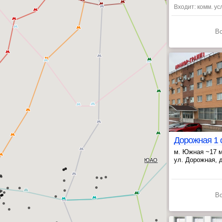
Входит: комм. ус
В
м. Южная ~17 
, Верхние Котл
ул. Дорожная, д
ЮАО
В