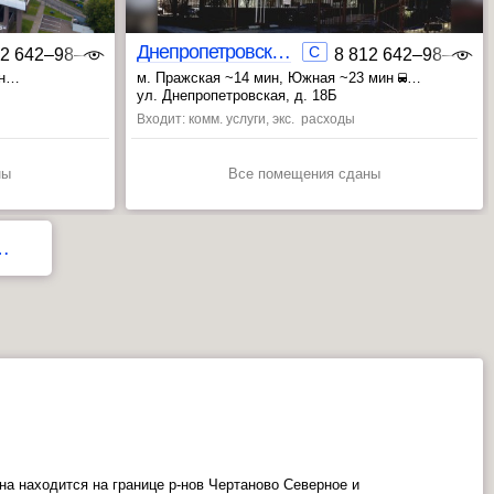
Днепропетровский 18Б
C
12 642‒98‒46
8 812 642‒98‒46
н
м. Пражская ~14 мин
, Южная ~23 мин
мин
, Улица Академика Янгеля ~32 мин
ул. Днепропетровская, д. 18Б
Входит: комм. услуги, экс. расходы
ны
Все помещения сданы
…
а находится на границе р-нов Чертаново Северное и