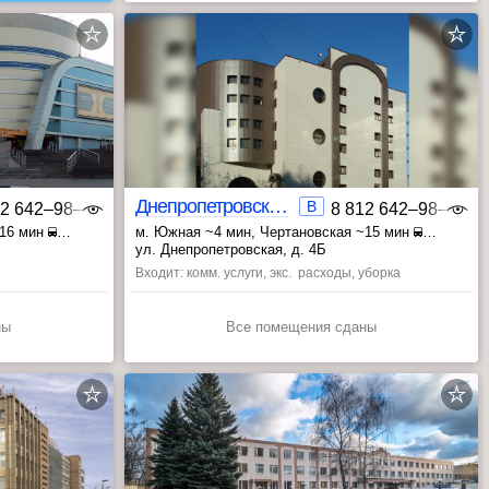
Днепропетровская 4Б
B
12 642‒98‒46
8 812 642‒98‒46
~16 мин
м. Южная ~4 мин
, Чертановская ~15 мин
, Пражская ~15 мин
ул. Днепропетровская, д. 4Б
Входит: комм. услуги, экс. расходы, уборка
ны
Все помещения сданы