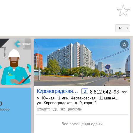
a
Кировоградская 9 корп.2
B
8 812 642‒98‒46
м. Южная ~1 мин
, Чертановская ~11 мин
, Пражская ~15 мин
ул. Кировоградская, д. 9, корп. 2
Входит: НДС, экс. расходы
Все помещения сданы