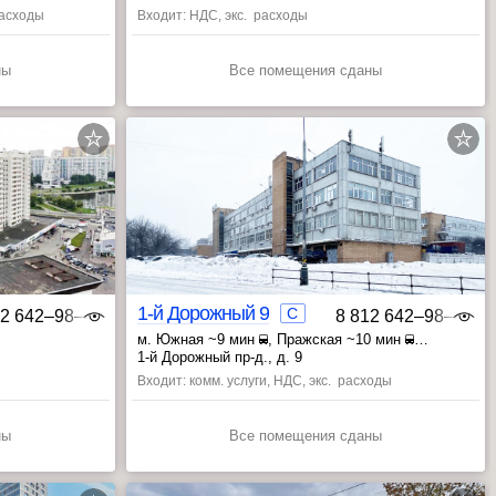
 расходы
Входит: НДС, экс. расходы
ны
Все помещения сданы
1-й Дорожный 9
C
12 642‒98‒46
8 812 642‒98‒46
м. Южная ~9 мин
, Пражская ~10 мин
, Улица Академика Янгеля ~11 мин
1-й Дорожный пр-д., д. 9
Входит: комм. услуги, НДС, экс. расходы
ны
Все помещения сданы