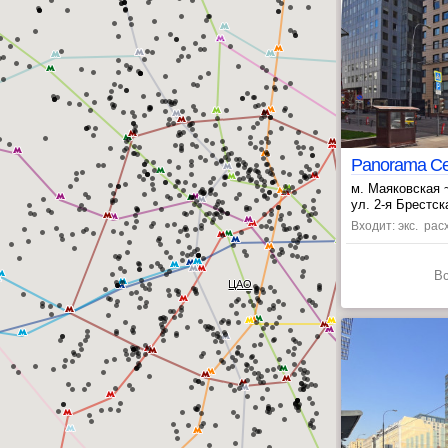
м. Маяковская 
, Пушкинская ~
ул. 2-я Брестска
Входит: экс. ра
В
ЦАО