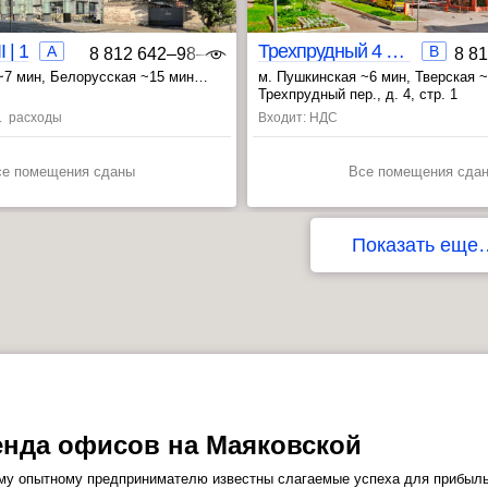
I | 1
Трехпрудный 4 стр.1
A
B
8 812 642‒98‒46
8 8
~7 мин
, Белорусская ~15 мин
м. Пушкинская ~6 мин
, Тверская 
~20 мин
, Маяковская ~9 мин
Трехпрудный пер., д. 4, стр. 1
с. расходы
Входит: НДС
се помещения сданы
Все помещения сда
Показать еще
нда офисов на Маяковской
у опытному предпринимателю известны слагаемые успеха для прибыль