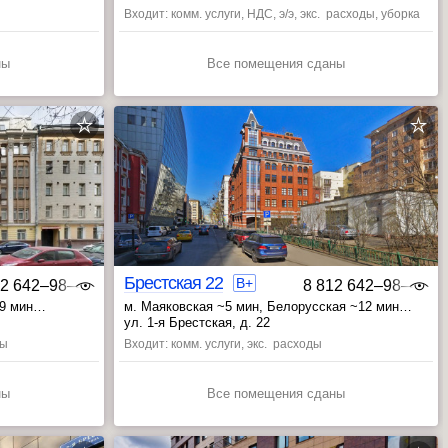
Входит: комм. услуги, НДС, э/э, экс. расходы, уборка
ны
Все помещения сданы
Брестская 22
B+
12 642‒98‒46
8 812 642‒98‒46
~9 мин
м. Маяковская ~5 мин
, Белорусская ~12 мин
, Новослободская ~16 мин
ул. 1-я Брестская, д. 22
ды
Входит: комм. услуги, экс. расходы
ны
Все помещения сданы