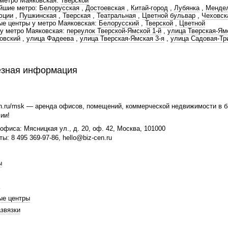
метро Маяковская:
Тверской
йшие метро:
Белорусская
,
Достоевская
,
Китай-город
,
Лубянка
,
Менде
юции
,
Пушкинская
,
Тверская
,
Театральная
,
Цветной бульвар
,
Чеховск
е центры у метро Маяковская:
Белорусский
,
Тверской
,
Цветной
у метро Маяковская:
переулок Тверской-Ямской 1-й
,
улица Тверская-Ям
овский
,
улица Фадеева
,
улица Тверская-Ямская 3-я
,
улица Садовая-Т
зная информация
n.ru/msk — аренда офисов, помещений, коммерческой недвижимости в би
ии!
офиса: Мясницкая ул., д. 20, оф. 42, Москва, 101000
ты: 8 495 369-97-86, hello@biz-cen.ru
ы
ые центры
звязки