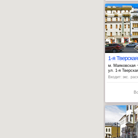
м. Маяковская 
, Пушкинская ~
ул. 1-я Тверска
Входит: экс. ра
В