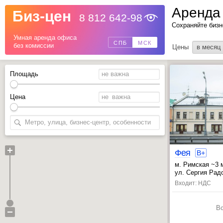
Аренда
Биз-цен
8 812 642-98
Назад
Сохраняйте бизн
Умная аренда офиса
СПБ
МСК
без комиссии
Цены
в месяц
Площадь
Цена
Фея
B+
м. Римская ~3 
, Марксистская
ул. Сергия Радо
Входит: НДС
В