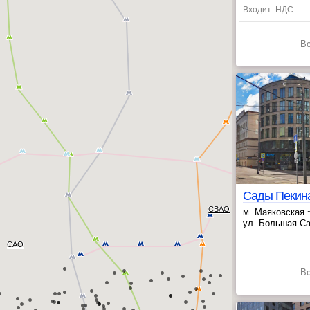
Входит: НДС
В
Сады Пекина
СВАО
м. Маяковская 
, Белорусская 
ул. Большая Сад
САО
В