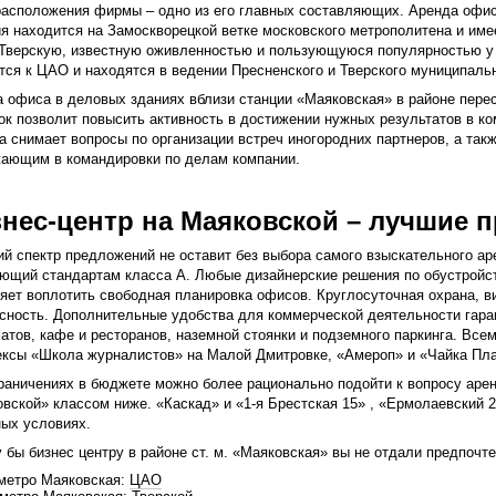
асположения фирмы – одно из его главных составляющих. Аренда офиса
я находится на Замоскворецкой ветке московского метрополитена и име
Тверскую, известную оживленностью и пользующуюся популярностью у 
тся к ЦАО и находятся в ведении Пресненского и Тверского муниципаль
 офиса в деловых зданиях вблизи станции «Маяковская» в районе пере
ок позволит повысить активность в достижении нужных результатов в к
а снимает вопросы по организации встреч иногородних партнеров, а та
ающим в командировки по делам компании.
нес-центр на Маяковской – лучшие 
й спектр предложений не оставит без выбора самого взыскательного аре
ющий стандартам класса А. Любые дизайнерские решения по обустройст
яет воплотить свободная планировка офисов. Круглосуточная охрана, в
сность. Дополнительные удобства для коммерческой деятельности гара
атов, кафе и ресторанов, наземной стоянки и подземного паркинга. В
ксы «Школа журналистов» на Малой Дмитровке, «Амероп» и «Чайка Плаз
раничениях в бюджете можно более рационально подойти к вопросу аре
вской» классом ниже. «Каскад» и «1-я Брестская 15» , «Ермолаевский 
ых условиях.
 бы бизнес центру в районе ст. м. «Маяковская» вы не отдали предпочт
метро Маяковская:
ЦАО