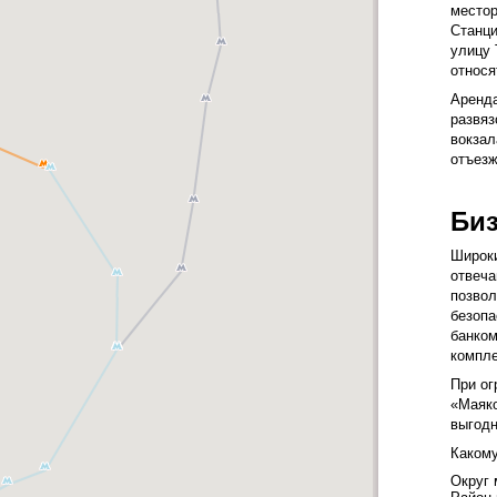
местор
Станци
улицу 
относя
Аренда
развяз
вокзал
отъезж
Биз
Широки
отвеча
позвол
безопа
банком
компле
При ог
«Маяко
выгодн
Какому
Округ 