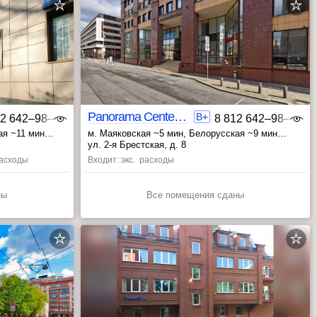
Panorama Center | 1
B+
12 642‒98‒46
8 812 642‒98‒46
ая ~11 мин
м. Маяковская ~5 мин
, Белорусская ~9 мин
, Пушкинская ~14 мин
ул. 2-я Брестская, д. 8
 расходы
Входит: экс. расходы
ны
Все помещения сданы