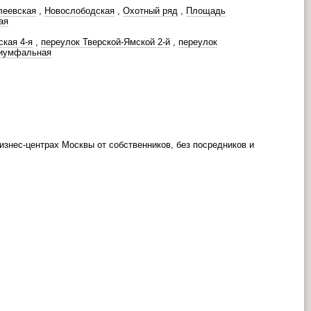
леевская
,
Новослободская
,
Охотный ряд
,
Площадь
ая
ская 4-я
,
переулок Тверской-Ямской 2-й
,
переулок
риумфальная
знес-центрах Москвы от собственников, без посредников и