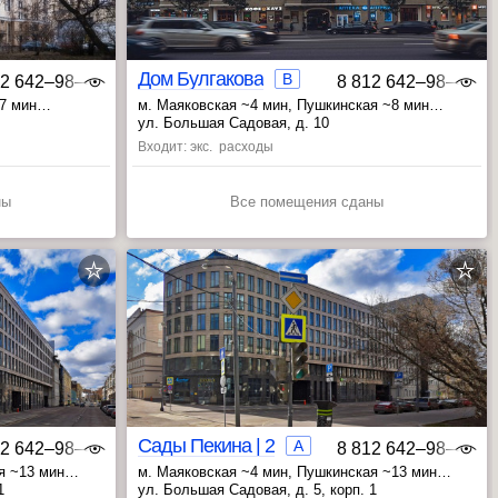
Дом Булгакова
B
12 642‒98‒46
8 812 642‒98‒46
~7 мин
м. Маяковская ~4 мин
, Пушкинская ~8 мин
, Тверская ~10 мин
ул. Большая Садовая, д. 10
Входит: экс. расходы
ны
Все помещения сданы
Сады Пекина | 2
A
12 642‒98‒46
8 812 642‒98‒46
я ~13 мин
м. Маяковская ~4 мин
, Пушкинская ~13 мин
, Белорусская ~14 мин
1
ул. Большая Садовая, д. 5, корп. 1