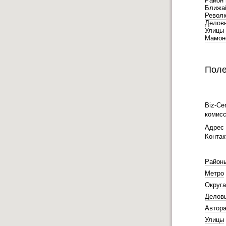
Район 
Ближа
Револ
Деловы
Улицы 
Мамон
Поле
Biz-Ce
комисс
Адрес 
Контак
Район
Метро
Округа
Делов
Автора
Улицы