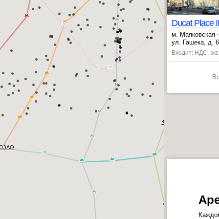
Ducat Place II
м. Маяковская 
, Баррикадная 
ул. Гашека, д. 6
Входит: НДС, эк
В
ЮАО
ЮЗАО
Аре
Каждом