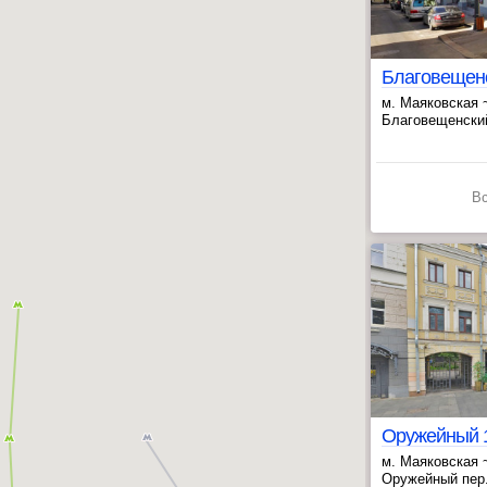
м. Маяковская 
, Пушкинская ~
Благовещенский 
В
м. Маяковская 
, Пушкинская ~
Оружейный пер.,