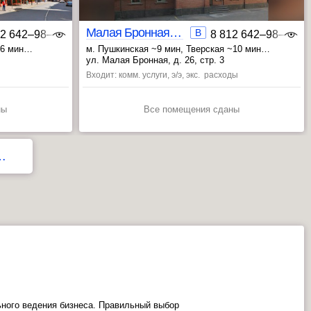
Малая Бронная 26
B
12 642‒98‒46
8 812 642‒98‒46
~6 мин
м. Пушкинская ~9 мин
, Тверская ~10 мин
, Маяковская ~10 мин
ул. Малая Бронная, д. 26, стр. 3
Входит: комм. услуги, э/э, экс. расходы
ны
Все помещения сданы
…
ного ведения бизнеса. Правильный выбор