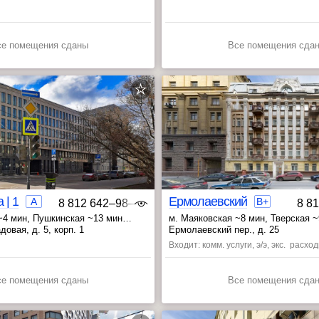
се помещения сданы
Все помещения сда
 | 1
Ермолаевский
A
B+
8 812 642‒98‒46
8 8
~4 мин
, Пушкинская ~13 мин
м. Маяковская ~8 мин
, Тверская 
~14 мин
, Пушкинская ~12 мин
овая, д. 5, корп. 1
Ермолаевский пер., д. 25
Входит: комм. услуги, э/э, экс. расхо
се помещения сданы
Все помещения сда