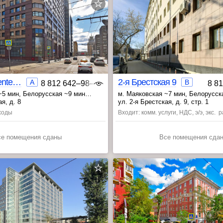
ВАО
Panorama Center | 3
2-я Брестская 9
A
B
8 812 642‒98‒46
8 8
~5 мин
, Белорусская ~9 мин
м. Маяковская ~7 мин
, Белорусск
14 мин
, Тверская ~18 мин
я, д. 8
ул. 2-я Брестская, д. 9, стр. 1
сходы
Входит: комм. услуги, НДС, э/э, экс.
се помещения сданы
Все помещения сда
ЮВАО