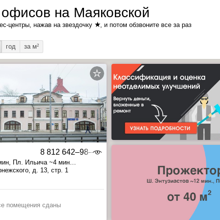
 офисов на Маяковской
★
ес-центры, нажав на звездочку
, и потом обзвоните все за раз
год
за м
2
8 812 642‒98‒46
мин
, Пл. Ильича ~4 мин
 ~19 мин
нежского, д. 13, стр. 1
се помещения сданы