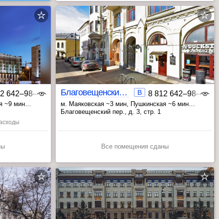
Благовещенский 3 | 2
B
12 642‒98‒46
8 812 642‒98‒46
я ~9 мин
м. Маяковская ~3 мин
, Пушкинская ~6 мин
, Тверская ~6 мин
Благовещенский пер., д. 3, стр. 1
 расходы
ны
Все помещения сданы