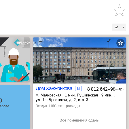
a
Дом Ханжонкова
B
8 812 642‒98‒46
м. Маяковская ~1 мин
, Пушкинская ~9 мин
, Тверская ~12 мин
ул. 1-я Брестская, д. 2, стр. 3
Входит: НДС, экс. расходы
Все помещения сданы