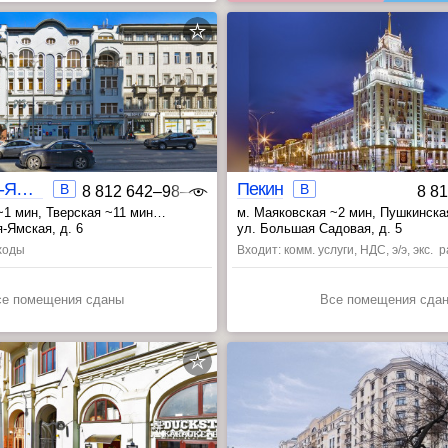
1-я Тверская-Ямская 6
Пекин
B
B
8 812 642‒98‒46
8 8
~1 мин
, Тверская ~11 мин
м. Маяковская ~2 мин
, Пушкинска
11 мин
, Тверская ~11 мин
я-Ямская, д. 6
ул. Большая Садовая, д. 5
сходы
Входит: комм. услуги, НДС, э/э, экс.
се помещения сданы
Все помещения сда