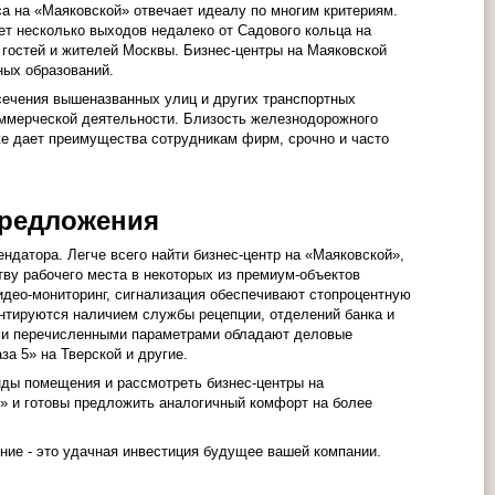
 на «Маяковской» отвечает идеалу по многим критериям.
ет несколько выходов недалеко от Садового кольца на
гостей и жителей Москвы. Бизнес-центры на Маяковской
ных образований.
сечения вышеназванных улиц и других транспортных
оммерческой деятельности. Близость железнодорожного
кже дает преимущества сотрудникам фирм, срочно и часто
предложения
ндатора. Легче всего найти бизнес-центр на «Маяковской»,
ву рабочего места в некоторых из премиум-объектов
идео-мониторинг, сигнализация обеспечивают стопроцентную
нтируются наличием службы рецепции, отделений банка и
семи перечисленными параметрами обладают деловые
а 5» на Тверской и другие.
нды помещения и рассмотреть бизнес-центры на
2» и готовы предложить аналогичный комфорт на более
ение - это удачная инвестиция будущее вашей компании.