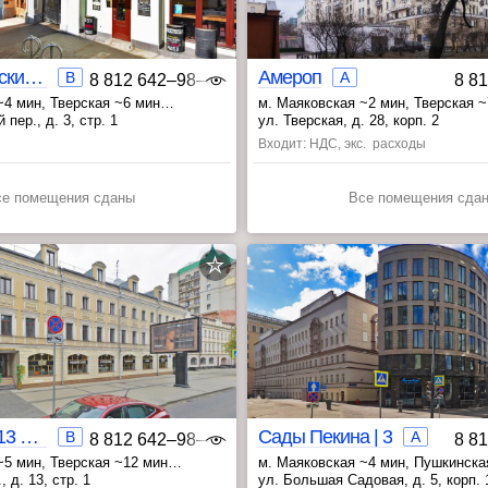
Благовещенский 3 | 1
Амероп
B
A
8 812 642‒98‒46
8 8
~4 мин
, Тверская ~6 мин
м. Маяковская ~2 мин
, Тверская 
6 мин
, Пушкинская ~8 мин
пер., д. 3, стр. 1
ул. Тверская, д. 28, корп. 2
Входит: НДС, экс. расходы
се помещения сданы
Все помещения сда
Оружейный 13 стр.1
Сады Пекина | 3
B
A
8 812 642‒98‒46
8 8
~5 мин
, Тверская ~12 мин
м. Маяковская ~4 мин
, Пушкинска
12 мин
, Новослободская ~13 мин
, Белорусская ~14 мин
 д. 13, стр. 1
ул. Большая Садовая, д. 5, корп. 