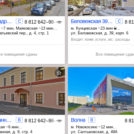
Большой Кондратьевский 4 стр.1
Беловежская 39 корп.6
C
C
8 812 642‒98‒46
8 8
 ~7 мин
, Маяковская ~13 мин
м. Кунцевская ~23 мин
ая ~20 мин
, Молодёжная ~23 мин
, Давыдк
ьевский пер., д. 4, стр. 1
ул. Беловежская, д. 39, корп. 6
Входит: комм. услуги, экс. расходы
се помещения сданы
Все помещения сда
Новая Басманная 9 стр.4
Волна
B
B
8 812 642‒98‒46
8 8
ая ~6 мин
м. Новокосино ~12 мин
та ~8 мин
, Улица Дмитриевского ~23 мин
нная, д. 9, стр. 4
ул. Салтыковская, д. 49А