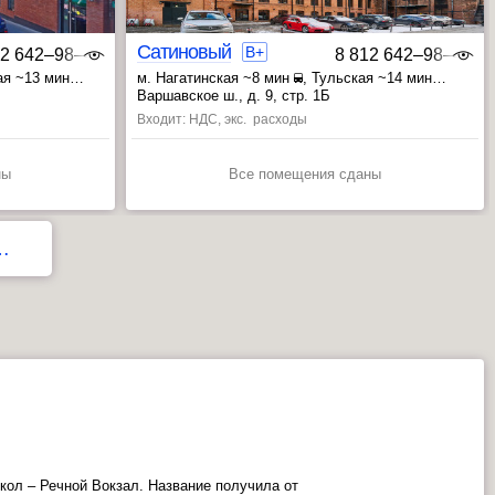
Сатиновый
B+
12 642‒98‒46
8 812 642‒98‒46
ая ~13 мин
м. Нагатинская ~8 мин
, Тульская ~14 мин
, Верхние Котлы ~20 мин
Варшавское ш., д. 9, стр. 1Б
Входит: НДС, экс. расходы
ны
Все помещения сданы
…
ЮВАО
окол – Речной Вокзал. Название получила от