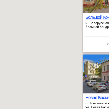
м. Белорусская
, Новослободск
Большой Кондрат
В
м. Комсомольск
, Красные воро
ул. Новая Басма