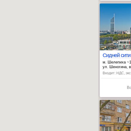
Сидней сити
м. Шелепиха ~
, Полежаевска
ул. Шеногина, в
, Хорошёвская
Входит: НДС, эк
В