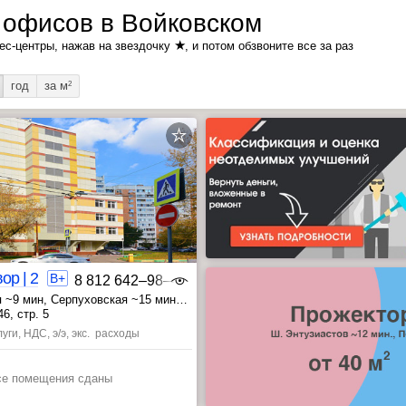
 офисов в Войковском
★
ес-центры, нажав на звездочку
, и потом обзвоните все за раз
год
за м
2
ор | 2
B+
8 812 642‒98‒46
 ~9 мин
, Серпуховская ~15 мин
~16 мин
, Добрынинская ~18 мин
6, стр. 5
уги, НДС, э/э, экс. расходы
се помещения сданы