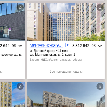
Мантулинская 9 корп.2
B
12 642‒98‒46
8 812 642‒98‒46
м. Деловой центр ~11 мин
, Международная ~17 мин
, Шелепиха ~18 мин
лковское ш., д.
ул. Мантулинская, д. 9, корп. 2
Входит: НДС, э/э, экс. расходы, уборка
ны
Все помещения сданы