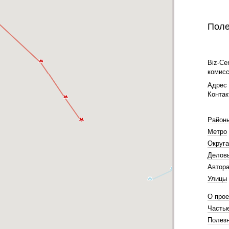
Поле
Biz-Ce
комисс
Адрес 
Контак
Район
Метро
Округа
Делов
Автора
Улицы
О прое
Часты
Полез