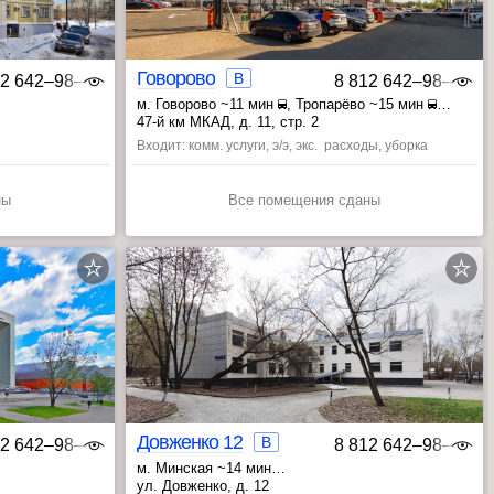
Говорово
B
12 642‒98‒46
8 812 642‒98‒46
м. Говорово ~11 мин
, Тропарёво ~15 мин
ово ~33 мин
, Озёрная ~27 мин
47-й км МКАД, д. 11, стр. 2
Входит: комм. услуги, э/э, экс. расходы, уборка
ны
Все помещения сданы
Довженко 12
B
12 642‒98‒46
8 812 642‒98‒46
м. Минская ~14 мин
, Ломоносовский проспект ~16 мин
ул. Довженко, д. 12