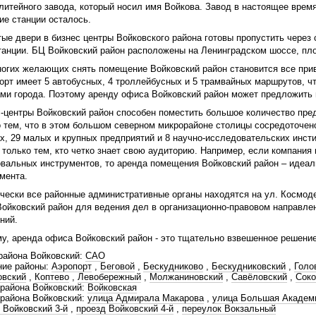
литейного завода, который носил имя Войкова. Завод в настоящее время
ие станции осталось.
ые двери в бизнес центры Войковского района готовы пропустить через 
танции. БЦ Войковский район расположены на Ленинградском шоссе, пло
огих желающих снять помещение Войковский район становится все прив
орт имеет 5 автобусных, 4 троллейбусных и 5 трамвайных маршрутов, ч
ЮАО
ми города. Поэтому аренду офиса Войковский район может предложить
-центры Войковский район способен поместить большое количество пре
 тем, что в этом большом северном микрорайоне столицы сосредоточен
х, 29 малых и крупных предприятий и 8 научно-исследовательских инсти
 только тем, кто четко знает свою аудиторию. Например, если компани
альных инструментов, то аренда помещения Войковский район – идеаль
мента.
чески все районные административные органы находятся на ул. Космод
ойковский район для ведения дел в организационно-правовом направлен
ний.
у, аренда офиса Войковский район - это тщательно взвешенное решение
района Войковский:
САО
ние районы:
Аэропорт
,
Беговой
,
Бескудниково
,
Бескудниковский
,
Голо
овский
,
Коптево
,
Левобережный
,
Молжаниновский
,
Савёловский
,
Сок
района Войковский:
Войковская
района Войковский:
улица Адмирала Макарова
,
улица Большая Академ
 Войковский 3-й
,
проезд Войковский 4-й
,
переулок Вокзальный