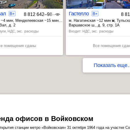
вал
Гастелло
B+
B+
8 812 642‒98‒46
8 8
 ~4 мин
, Менделеевская ~15 мин
м. Нагатинская ~12 мин
, Тульск
 ~20 мин
, Верхние Котлы ~20 мин
Вал, д. 2
Варшавское ш., д. 9, стр. 1А
луги, НДС, экс. расходы
Входит: НДС, экс. расходы
се помещения сданы
Все помещения сда
ЦАО
Показать еще
нда офисов в Войковском
ткрытия станции метро «Войковская» 31 октября 1964 года на участке С