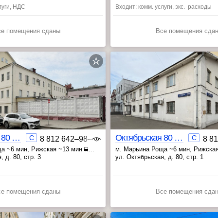
ая ~12 мин
, Лухмановская ~26 мин
луги, НДС
Входит: комм. услуги, экс. расходы
се помещения сданы
Все помещения сда
Октябрьская 80 стр.3
Октябрьская 80 стр.1
C
C
8 812 642‒98‒46
8 8
ща ~6 мин
, Рижская ~13 мин
м. Марьина Роща ~6 мин
, Рижска
~16 мин
, Достоевская ~17 мин
 д. 80, стр. 3
ул. Октябрьская, д. 80, стр. 1
се помещения сданы
Все помещения сда