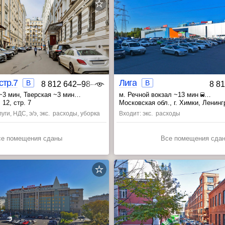
стр.7
Лига
B
B
8 812 642‒98‒46
8 8
СВАО
~3 мин
, Тверская ~3 мин
м. Речной вокзал ~13 мин
 мин
, Беломорская ~16 мин
, Планер
 12, стр. 7
Московская обл., г. Химки, Ленинг
уги, НДС, э/э, экс. расходы, уборка
Входит: экс. расходы
се помещения сданы
Все помещения сда