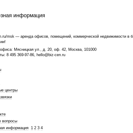
зная информация
n.ru/msk — аренда офисов, помещений, коммерческой недвижимости в би
ии!
офиса: Мясницкая ул., д. 20, оф. 42, Москва, 101000
ты: 8 495 369-97-86, hello@biz-cen.ru
ы
ые центры
звязки
кте
е вопросы
ная информация
1
2
3
4