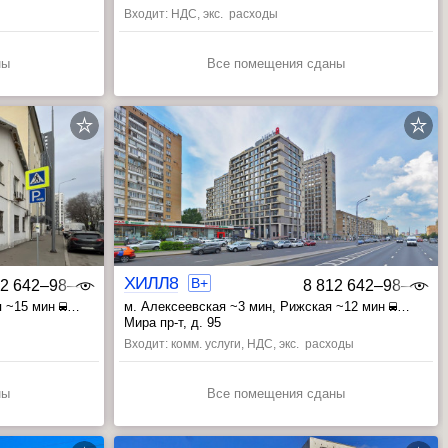
, Университет ~26 мин
Входит: НДС, экс. расходы
ны
Все помещения сданы
ХИЛЛ8
B+
12 642‒98‒46
8 812 642‒98‒46
я ~15 мин
м. Алексеевская ~3 мин
, Рижская ~12 мин
, ВДНХ ~18 мин
Мира пр-т, д. 95
Входит: комм. услуги, НДС, экс. расходы
ны
Все помещения сданы