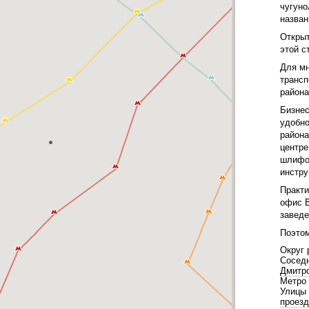
чугуно
назван
Открыт
этой с
Для мн
трансп
района
Бизнес
удобно
ЮЗАО
района
центре
шлифов
инстру
Практи
офис В
заведе
Поэтом
Округ 
Сосед
Дмитр
Метро 
Улицы 
проезд