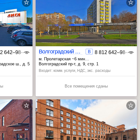
Волгоградский 9 стр.1
B
12 642‒98‒46
8 812 642‒98‒46
м. Пролетарская ~6 мин
ная ~22 мин
, Крестьянская застава ~9 мин
радское ш., д. 5
Волгоградский пр-т, д. 9, стр. 1
, Волгоградский проспект ~12 мин
Входит: комм. услуги, НДС, экс. расходы
ны
Все помещения сданы
ВАО