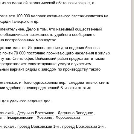
 из-за сложной экологической обстановки закрыт, а
себя все 100 000 человек ежедневного пассажиропотока на
щади Ганецкого и др.
лекательнее. Дело в том, что наземный общественный
то обеспечивает возможность удобного сообщения с
 на востребованных маршрутах.
дставительств. Их расположение для ведения бизнеса
о почти 70 000 постоянно проживающего населения в жилых
тутов. Снять офис Войковский район предлагает в таком
я предоставляет сопутствующие услуги с участием
ный вариант рядом с заводом по производству такого
емьянских и Новоподмосковном пер., следовательно, снять
ии удобнее в непосредственной близости от этих
 для удачного ведения дел.
винский
,
Дегунино Восточное
,
Дегунино Западное
,
ол
,
Тимирязевский
,
Ховрино
,
Хорошёвский
ическая
,
проезд Войковский 1-й
,
проезд Войковский 2-й
,