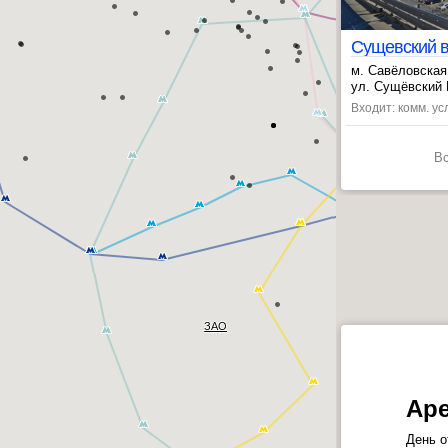
Сущевский 
м. Савёловская
, Марьина Роща
ул. Сущёвский 
Входит: комм. ус
В
ЗАО
Аре
День о