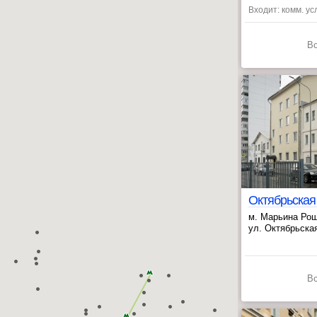
, Красносельск
Входит: комм. ус
В
м. Марьина Ро
, Достоевская 
ул. Октябрьская,
В