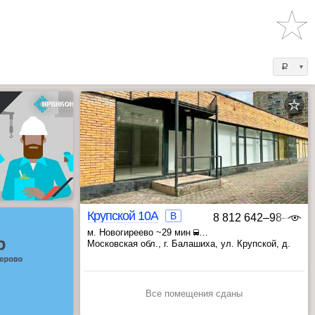
a
Крупской 10А
B
8 812 642‒98‒46
м. Новогиреево ~29 мин
, Партизанская ~38 мин
Московская обл., г. Балашиха, ул. Крупской, д.
, Щёлковская ~39 мин
10А
Все помещения сданы