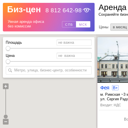
Аренда
Биз-цен
8 812 642-98
Назад
Сохраняйте бизн
Умная аренда офиса
СПБ
МСК
без комиссии
Цены
в месяц
Площадь
Цена
Фея
B+
м. Римская ~3 
, Марксистская
ул. Сергия Радо
Входит: НДС
В