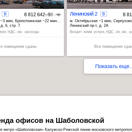
Ленинский 2
B
B
8 812 642‒98‒46
8 8
 ~3 мин
, Кропоткинская ~22 мин
м. Октябрьская ~1 мин
, Серпухов
мин
, Добрынинская ~8 мин
д. 6, стр. 7
Ленинский пр-т, д. 2А
луги, НДС, экс. расходы
Входит: комм. услуги, НДС, э/э, экс.
се помещения сданы
Все помещения сда
Показать еще
енда офисов на Шаболовской
я метро «Шаболовская» Калужско-Рижской линии московского метропол