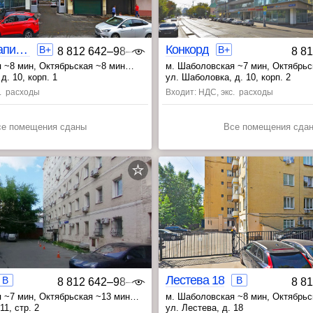
Созвездие капитал 2
Конкорд
B+
B+
8 812 642‒98‒46
8 8
 ~8 мин
, Октябрьская ~8 мин
м. Шаболовская ~7 мин
, Октябрьс
 ~19 мин
, Серпуховская ~20 мин
д. 10, корп. 1
ул. Шаболовка, д. 10, корп. 2
с. расходы
Входит: НДС, экс. расходы
се помещения сданы
Все помещения сда
Лестева 18
B
B
8 812 642‒98‒46
8 8
 ~7 мин
, Октябрьская ~13 мин
м. Шаболовская ~8 мин
, Октябрь
мин
, Тульская ~16 мин
11, стр. 2
ул. Лестева, д. 18