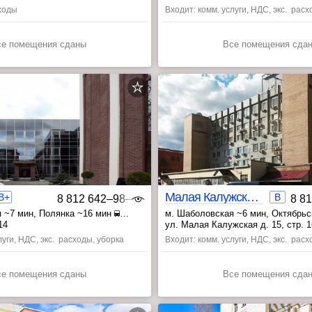
сходы
Входит: комм. услуги, НДС, экс. рас
се помещения сданы
Все помещения сда
ВАО
Малая Калужская 15 стр.16
B+
B
8 812 642‒98‒46
8 8
 ~7 мин
, Полянка ~16 мин
м. Шаболовская ~6 мин
, Октябрь
 мин
, Ленинский проспект ~22 мин
14
ул. Малая Калужская д. 15, стр. 1
луги, НДС, экс. расходы, уборка
Входит: комм. услуги, НДС, экс. рас
се помещения сданы
Все помещения сда