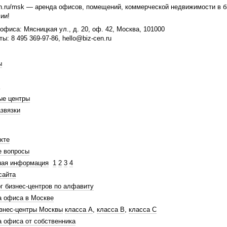
n.ru/msk — аренда офисов, помещений, коммерческой недвижимости в би
ии!
офиса: Мясницкая ул., д. 20, оф. 42, Москва, 101000
ты: 8 495 369-97-86, hello@biz-cen.ru
ы
ые центры
звязки
кте
е вопросы
ная информация
1
2
3
4
сайта
г бизнес-центров по алфавиту
а офиса в Москве
знес-центры Москвы
класса А
,
класса В
,
класса С
 офиса от собственника