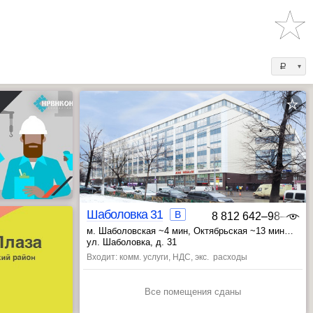
a
Шаболовка 31
B
8 812 642‒98‒46
м. Шаболовская ~4 мин
, Октябрьская ~13 мин
, Серпуховская ~17 мин
ул. Шаболовка, д. 31
Входит: комм. услуги, НДС, экс. расходы
Все помещения сданы