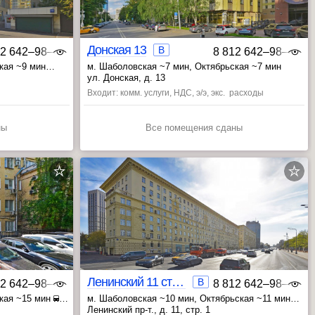
Донская 13
B
12 642‒98‒46
8 812 642‒98‒46
кая ~9 мин
м. Шаболовская ~7 мин
, Октябрьская ~7 мин
ул. Донская, д. 13
Входит: комм. услуги, НДС, э/э, экс. расходы
ны
Все помещения сданы
Ленинский 11 стр.1
B
12 642‒98‒46
8 812 642‒98‒46
ская ~15 мин
м. Шаболовская ~10 мин
, Октябрьская ~11 мин
, Добрынинская ~20 мин
Ленинский пр-т., д. 11, стр. 1