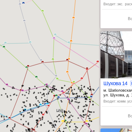
Входит: экс. ра
В
Шухова 14
м. Шаболовская
, Тульская ~17
ул. Шухова, д. 
Входит: комм. ус
ЦАО
В