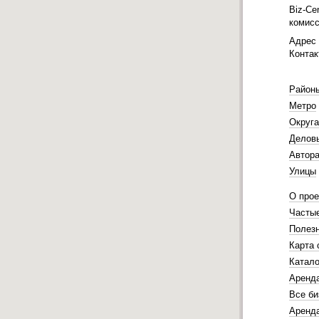
Biz-Ce
комисс
Адрес 
Контак
Район
Метро
Округа
Делов
Автора
Улицы
О прое
Часты
Полез
Карта 
Катало
Аренд
Все би
Аренда