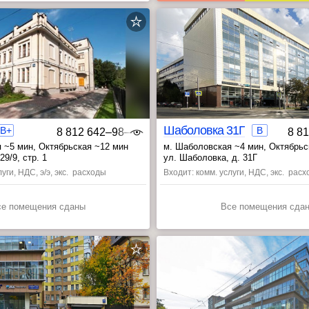
Шаболовка 31Г
B+
B
8 812 642‒98‒46
8 8
 ~5 мин
, Октябрьская ~12 мин
м. Шаболовская ~4 мин
, Октябрь
, Серпуховская ~17 мин
29/9, стр. 1
ул. Шаболовка, д. 31Г
уги, НДС, э/э, экс. расходы
Входит: комм. услуги, НДС, экс. расх
се помещения сданы
Все помещения сда