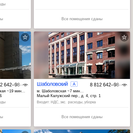
ходы
ны
Все помещения сданы
Шаболовский
A
12 642‒98‒46
8 812 642‒98‒46
ская ~19 мин
м. Шаболовская ~7 мин
, Ленинский проспект ~9 мин
6
Малый Калужский пер., д. 4, стр. 1
, Октябрьская ~12 мин
ходы
Входит: НДС, экс. расходы, уборка
ны
Все помещения сданы