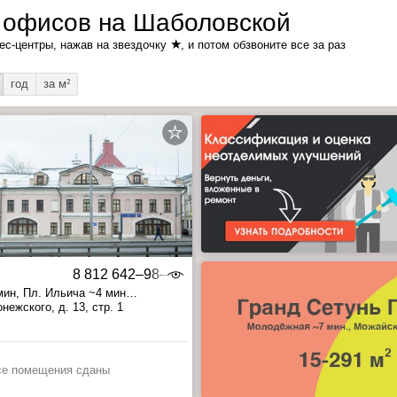
 офисов на Шаболовской
★
ес-центры, нажав на звездочку
, и потом обзвоните все за раз
год
за м
2
8 812 642‒98‒46
мин
, Пл. Ильича ~4 мин
 ~19 мин
нежского, д. 13, стр. 1
се помещения сданы