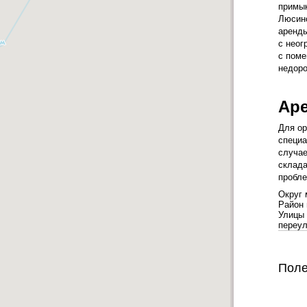
примык
Люсино
аренды
с неог
с поме
недоро
Аре
Для ор
специа
случае
склада
пробле
Округ
Район
Улицы
переу
Поле