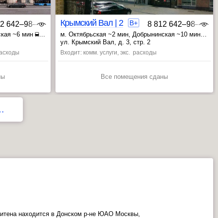
Крымский Вал | 2
B+
12 642‒98‒46
8 812 642‒98‒46
ская ~6 мин
м. Октябрьская ~2 мин
, Добрынинская ~10 мин
, Полянка ~16 мин
ул. Крымский Вал, д. 3, стр. 2
 расходы
Входит: комм. услуги, экс. расходы
ны
Все помещения сданы
…
итена находится в Донском р-не ЮАО Москвы,