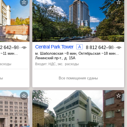
Central Park Tower
A
12 642‒98‒46
8 812 642‒98‒46
 ~11 мин
м. Шаболовская ~8 мин
, Октябрьская ~18 мин
, Ленинский проспект ~20 мин
Ленинский пр-т., д. 15А
 расходы
Входит: НДС, экс. расходы
ны
Все помещения сданы