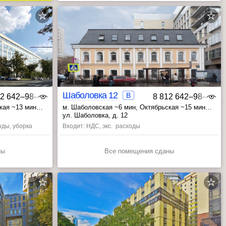
Шаболовка 12
B
12 642‒98‒46
8 812 642‒98‒46
ская ~13 мин
м. Шаболовская ~6 мин
, Октябрьская ~15 мин
, Добрынинская ~18 мин
ул. Шаболовка, д. 12
оды, уборка
Входит: НДС, экс. расходы
ны
Все помещения сданы