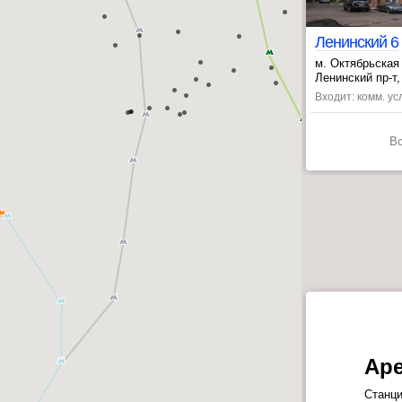
Ленинский 6
м. Октябрьская
, Полянка ~34 
Ленинский пр-т, 
Входит: комм. ус
В
Ар
Станци