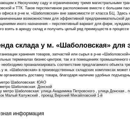
ающем к Нескучному саду и ограниченному тремя магистральными тран
вской и ТТК. Такое перспективное расположение вместе с большим па
 офиса в р-не м. «Шаболовская» вне зависимости от класса БЦ. Здесь
раниченными возможностями для эффективной предпринимательской дея
щениями иного назначения – перспективный вариант для фирм, нуждающ
го взять в аренду склад и получить целый ряд преимуществ в процессе 
нда склада у м. «Шаболовская» для
ганизации хранения товаров, запчастей или сырья в р-не «Шаболовской
льных терминалах бизнес-центров, так и в помещениях промышленного 
 необходимо проанализировать соответствие предлагаемого объекта тр
 у м. «Шаболовская» в производственных складских комплексах может 
м организовать доставку товара, благодаря наличию удобных подъездны
 метро Шаболовская:
ЮАО
 метро Шаболовская:
Донской
 у метро Шаболовская:
улица Академика Петровского
,
улица Донская
,
п
лок Малый Калужский
,
проезд Верхний Михайловский 1-й
зная информация