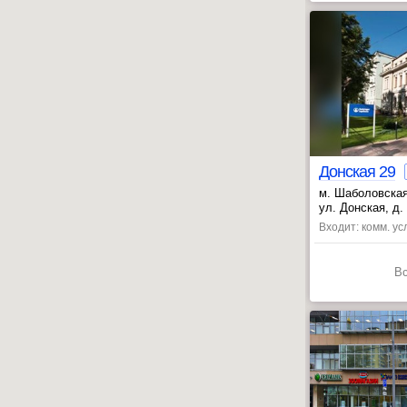
Донская 29
м. Шаболовская
ул. Донская, д. 
Входит: комм. усл
В