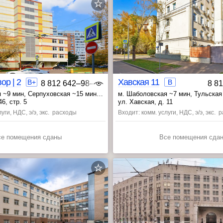
ЮВАО
ор | 2
Хавская 11
B+
B
8 812 642‒98‒46
8 8
 ~9 мин
, Серпуховская ~15 мин
м. Шаболовская ~7 мин
, Тульская
~16 мин
, Добрынинская ~18 мин
, Серпуховская ~18 мин
6, стр. 5
ул. Хавская, д. 11
уги, НДС, э/э, экс. расходы
Входит: комм. услуги, НДС, э/э, экс.
се помещения сданы
Все помещения сда