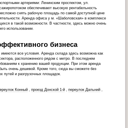
спортными артериями: Ленинским проспектом, ул.
ссажиропотоком обеспечивают высокую рентабельность
 несложно снять рабочую площадь по самой доступной цене
тельности. Аренда офиса у м. «Шаболовская» в комплексе
ихся в такой возможности. В частности, здесь можно очень
его использовании.
 эффективного бизнеса
» имеются все условия. Аренда склада здесь возможна как
сектора, расположенного рядом с метро. В последнем
ебованиям к хранению вашей продукции. При этом аренда
быть очень дешевой. Кроме того, сюда вы сможете без
х путей и разгрузочных площадок.
ереулок Конный
,
проезд Донской 1-й
,
переулок Дальний
,